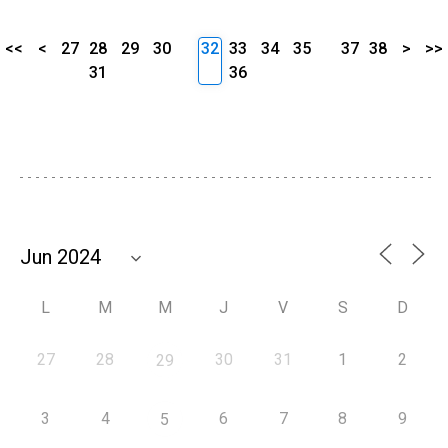
<<
<
27
28
29
30
32
33
34
35
37
38
>
>>
31
36
L
M
M
J
V
S
D
27
28
30
31
1
2
29
3
4
6
7
8
9
5