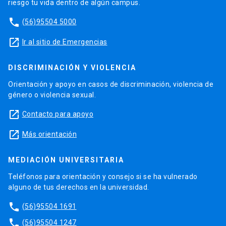
riesgo tu vida dentro de algún campus.
phone
(56)95504 5000
launch
Ir al sitio de Emergencias
DISCRIMINACIÓN Y VIOLENCIA
Orientación y apoyo en casos de discriminación, violencia de
género o violencia sexual.
launch
Contacto para apoyo
launch
Más orientación
MEDIACIÓN UNIVERSITARIA
Teléfonos para orientación y consejo si se ha vulnerado
alguno de tus derechos en la universidad.
phone
(56)95504 1691
phone
(56)95504 1247