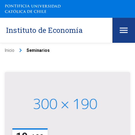
Instituto de Economía
keyboard_arrow_right
Inicio
Seminarios