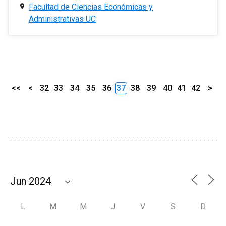
Facultad de Ciencias Económicas y
Administrativas UC
<<
<
32
33
34
35
36
37
38
39
40
41
42
>
L
M
M
J
V
S
D