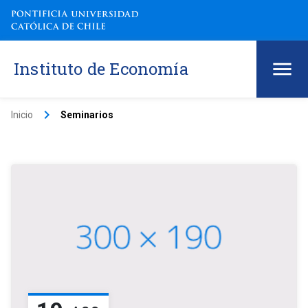
Instituto de Economía
keyboard_arrow_right
Inicio
Seminarios