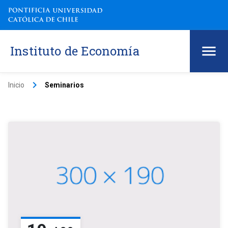
Instituto de Economía
keyboard_arrow_right
Inicio
Seminarios