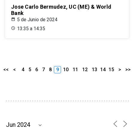
Jose Carlo Bermudez, UC (ME) & World
Bank
5 de Junio de 2024
13:35 a 14:35
<<
<
4
5
6
7
8
9
10
11
12
13
14
15
>
>>