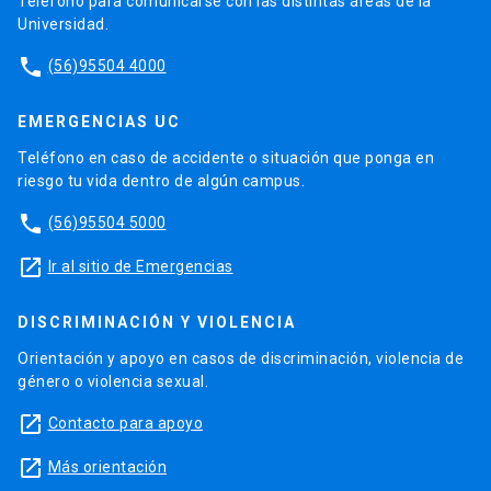
Teléfono para comunicarse con las distintas áreas de la
Universidad.
phone
(56)95504 4000
EMERGENCIAS UC
Teléfono en caso de accidente o situación que ponga en
riesgo tu vida dentro de algún campus.
phone
(56)95504 5000
launch
Ir al sitio de Emergencias
DISCRIMINACIÓN Y VIOLENCIA
Orientación y apoyo en casos de discriminación, violencia de
género o violencia sexual.
launch
Contacto para apoyo
launch
Más orientación