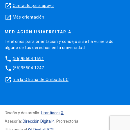
launch
Contacto para apoyo
launch
Más orientación
MEDIACIÓN UNIVERSITARIA
Teléfonos para orientación y consejo si se ha vulnerado
alguno de tus derechos en la universidad.
phone
(56)95504 1691
phone
(56)95504 1247
launch
Ir a la Oficina de Ombuds UC
Diseño y desarrollo:
Urantiacos
Asesoría:
Dirección Digital
, Prorrectoría
Utilizando el
Kit Digital UC