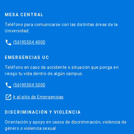
MESA CENTRAL
Teléfono para comunicarse con las distintas áreas de la
Universidad.
phone
(56)95504 4000
EMERGENCIAS UC
Teléfono en caso de accidente o situación que ponga en
riesgo tu vida dentro de algún campus.
phone
(56)95504 5000
launch
Ir al sitio de Emergencias
DISCRIMINACIÓN Y VIOLENCIA
Orientación y apoyo en casos de discriminación, violencia de
género o violencia sexual.