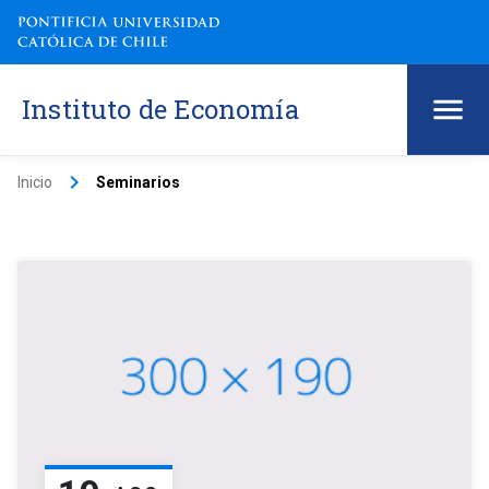
Instituto de Economía
keyboard_arrow_right
Inicio
Seminarios