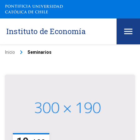
Instituto de Economía
keyboard_arrow_right
Inicio
Seminarios