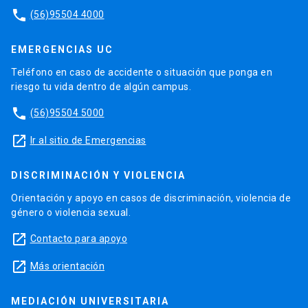
phone
(56)95504 4000
EMERGENCIAS UC
Teléfono en caso de accidente o situación que ponga en
riesgo tu vida dentro de algún campus.
phone
(56)95504 5000
launch
Ir al sitio de Emergencias
DISCRIMINACIÓN Y VIOLENCIA
Orientación y apoyo en casos de discriminación, violencia de
género o violencia sexual.
launch
Contacto para apoyo
launch
Más orientación
MEDIACIÓN UNIVERSITARIA