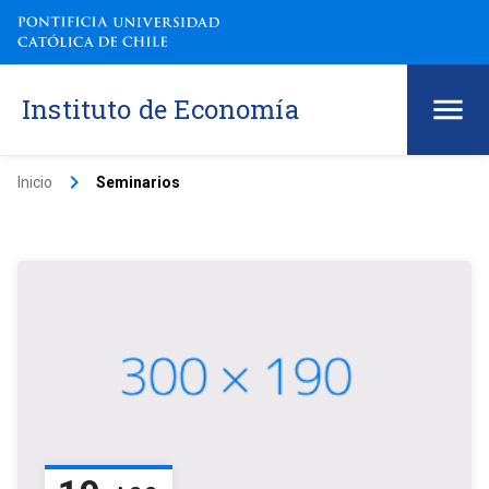
Instituto de Economía
keyboard_arrow_right
Inicio
Seminarios