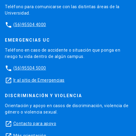
Teléfono para comunicarse con las distintas áreas de la
Universidad.
phone
(56)95504 4000
EMERGENCIAS UC
Teléfono en caso de accidente o situación que ponga en
riesgo tu vida dentro de algún campus.
phone
(56)95504 5000
launch
Ir al sitio de Emergencias
DISCRIMINACIÓN Y VIOLENCIA
Orientación y apoyo en casos de discriminación, violencia de
género o violencia sexual.
launch
Contacto para apoyo
Más orientación