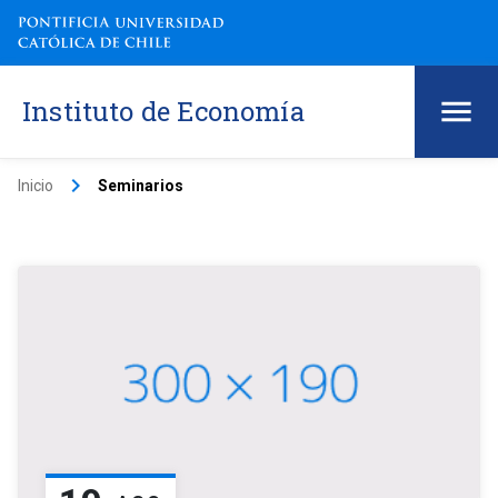
Instituto de Economía
keyboard_arrow_right
Inicio
Seminarios