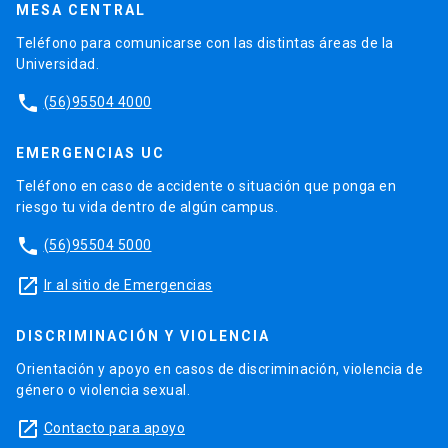
MESA CENTRAL
Teléfono para comunicarse con las distintas áreas de la
Universidad.
phone
(56)95504 4000
EMERGENCIAS UC
Teléfono en caso de accidente o situación que ponga en
riesgo tu vida dentro de algún campus.
phone
(56)95504 5000
launch
Ir al sitio de Emergencias
DISCRIMINACIÓN Y VIOLENCIA
Orientación y apoyo en casos de discriminación, violencia de
género o violencia sexual.
launch
Contacto para apoyo