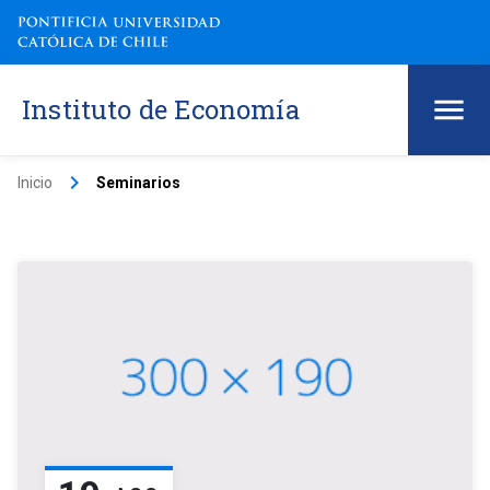
Instituto de Economía
keyboard_arrow_right
Inicio
Seminarios