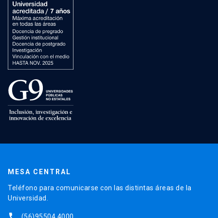
MESA CENTRAL
Teléfono para comunicarse con las distintas áreas de la
Universidad.
phone
(56)95504 4000