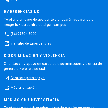
EMERGENCIAS UC
Teléfono en caso de accidente o situación que ponga en
riesgo tu vida dentro de algún campus.
phone
(56)95504 5000
launch
Ir al sitio de Emergencias
DISCRIMINACIÓN Y VIOLENCIA
Orientación y apoyo en casos de discriminación, violencia de
género o violencia sexual.
launch
Contacto para apoyo
launch
Más orientación
MEDIACIÓN UNIVERSITARIA
Teléfonos para orientación y consejo si se ha vulnerado