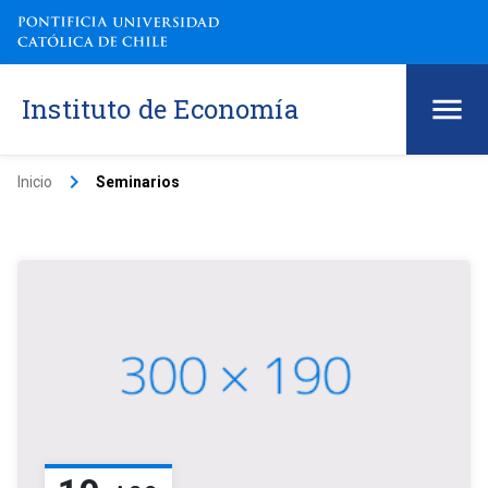
Instituto de Economía
keyboard_arrow_right
Inicio
Seminarios