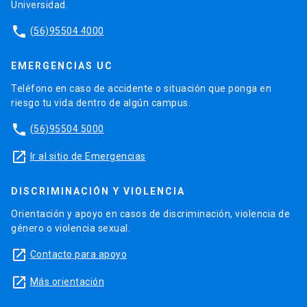
Universidad.
phone
(56)95504 4000
EMERGENCIAS UC
Teléfono en caso de accidente o situación que ponga en
riesgo tu vida dentro de algún campus.
phone
(56)95504 5000
launch
Ir al sitio de Emergencias
DISCRIMINACIÓN Y VIOLENCIA
Orientación y apoyo en casos de discriminación, violencia de
género o violencia sexual.
launch
Contacto para apoyo
launch
Más orientación