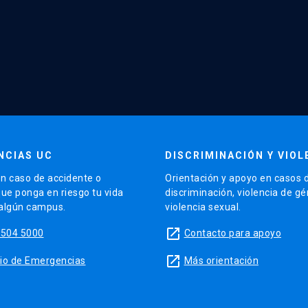
NCIAS UC
DISCRIMINACIÓN Y VIOL
n caso de accidente o
Orientación y apoyo en casos 
que ponga en riesgo tu vida
discriminación, violencia de g
 algún campus.
violencia sexual.
launch
5504 5000
Contacto para apoyo
launch
sitio de Emergencias
Más orientación