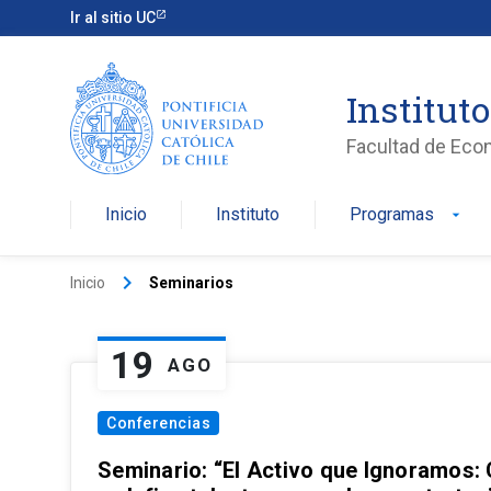
Ir al sitio UC
Institut
Facultad de Eco
Inicio
Instituto
Programas
arrow_drop_down
keyboard_arrow_right
Inicio
Seminarios
19
AGO
Conferencias
Seminario: “El Activo que Ignoramos: