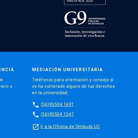
ENCIA
MEDIACIÓN UNIVERSITARIA
de
Teléfonos para orientación y consejo si
énero o
se ha vulnerado alguno de tus derechos
en la universidad.
phone
(56)95504 1691
phone
(56)95504 1247
launch
Ir a la Oficina de Ombuds UC