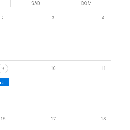
SÁB
DOM
2
3
4
10
11
9
onomía UC
16
17
18