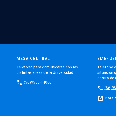
MESA CENTRAL
EMERGE
Teléfono para comunicarse con las
Teléfono e
distintas áreas de la Universidad.
situación 
dentro de
phone
(56)95504 4000
phone
(56)9
launch
Ir al 