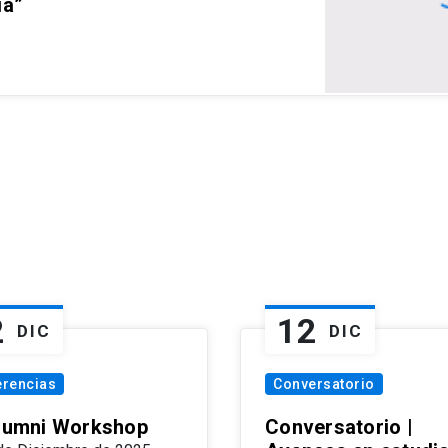
ia”
2
12
DIC
DIC
erencias
Conversatorio
Alumni Workshop
Conversatorio |