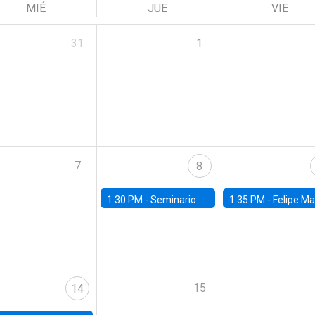
MIÉ
JUE
VIE
31
1
7
8
1:30 PM -
Seminario: “Recuperando la humanidad para progresar en la era de la IA»
1:35 PM -
Felipe Martínez, alumno Doctorado en Ec
15
14