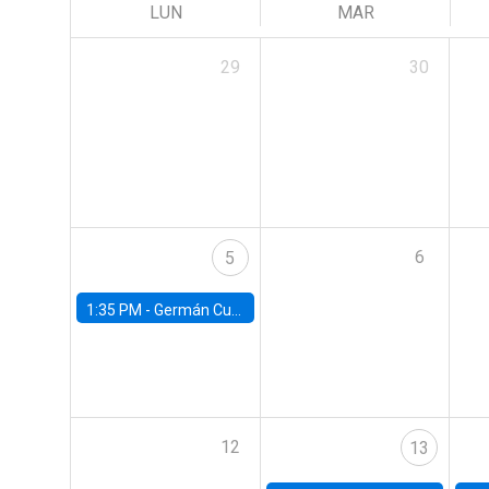
LUN
MAR
29
30
6
5
1:35 PM -
Germán Cubas, University of Houston
12
13