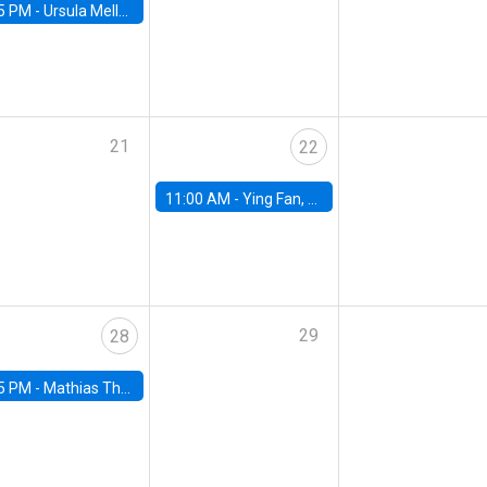
5 PM -
Ursula Mello, Insper - Institute of Education and Research
21
22
11:00 AM -
Ying Fan, University of Michigan
29
28
5 PM -
Mathias Thoenig, University of Lausanne