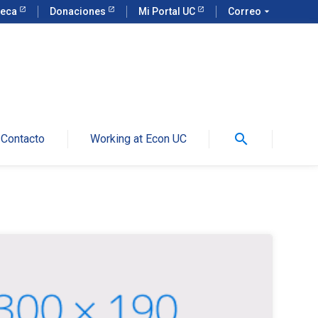
teca
Donaciones
Mi Portal UC
Correo
arrow_drop_down
search
Contacto
Working at Econ UC