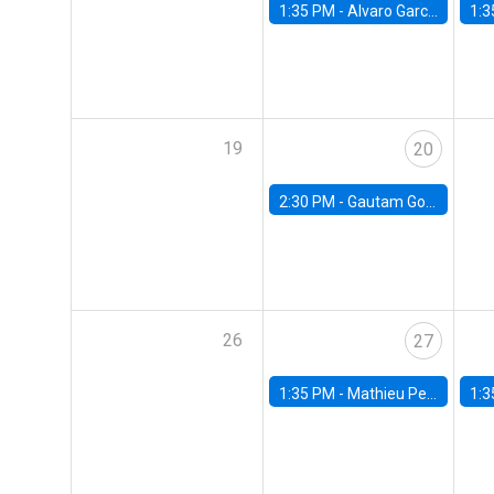
1:35 PM -
Alvaro Garcia-Marin, Universidad de Los Andes
1:3
19
20
2:30 PM -
Gautam Gowrisankaran, Columbia University
26
27
1:35 PM -
Mathieu Pedemonte, IDB
1:3