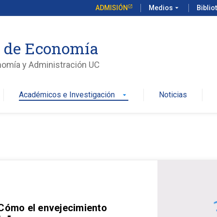
ADMISIÓN
Medios
arrow_drop_down
Biblio
o de Economía
nomía y Administración UC
Académicos e Investigación
Noticias
arrow_drop_down
 Cómo el envejecimiento