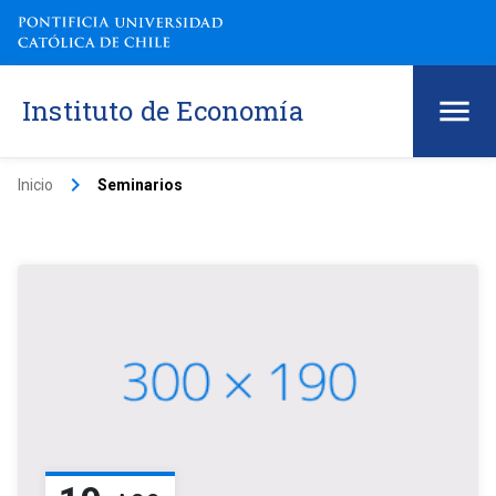
Instituto de Economía
keyboard_arrow_right
Inicio
Seminarios