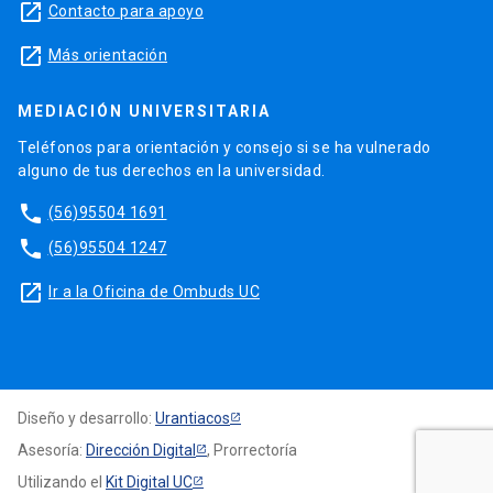
launch
Contacto para apoyo
launch
Más orientación
MEDIACIÓN UNIVERSITARIA
Teléfonos para orientación y consejo si se ha vulnerado
alguno de tus derechos en la universidad.
phone
(56)95504 1691
phone
(56)95504 1247
launch
Ir a la Oficina de Ombuds UC
Diseño y desarrollo:
Urantiacos
Asesoría:
Dirección Digital
, Prorrectoría
Utilizando el
Kit Digital UC