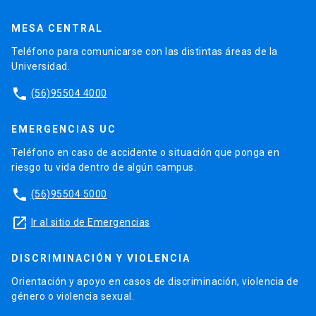
MESA CENTRAL
Teléfono para comunicarse con las distintas áreas de la
Universidad.
phone
(56)95504 4000
EMERGENCIAS UC
Teléfono en caso de accidente o situación que ponga en
riesgo tu vida dentro de algún campus.
phone
(56)95504 5000
launch
Ir al sitio de Emergencias
DISCRIMINACIÓN Y VIOLENCIA
Orientación y apoyo en casos de discriminación, violencia de
género o violencia sexual.