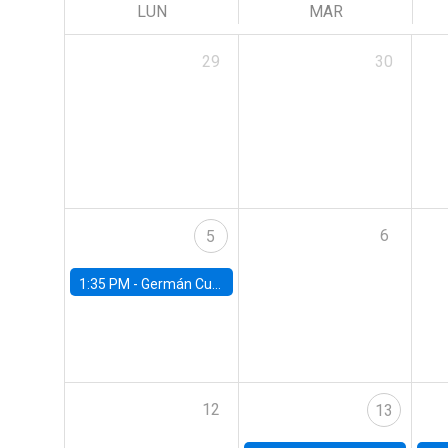
LUN
MAR
29
30
6
5
1:35 PM -
Germán Cubas, University of Houston
12
13