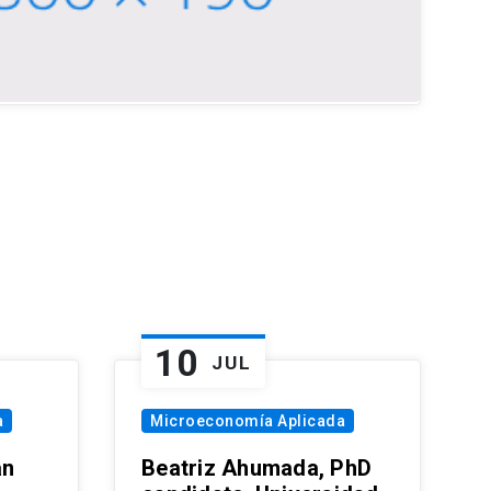
10
JUL
a
Microeconomía Aplicada
an
Beatriz Ahumada, PhD