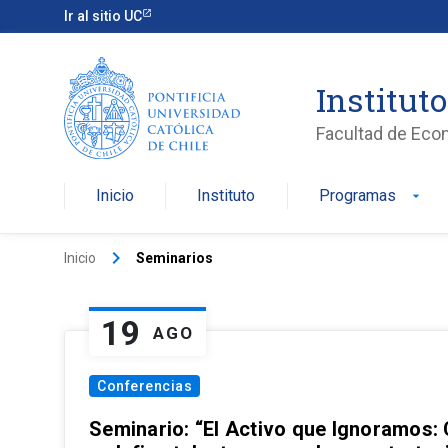
Ir al sitio UC
Institut
Facultad de Eco
Inicio
Instituto
Programas
arrow_drop_down
keyboard_arrow_right
Inicio
Seminarios
19
AGO
Conferencias
Seminario: “El Activo que Ignoramos: