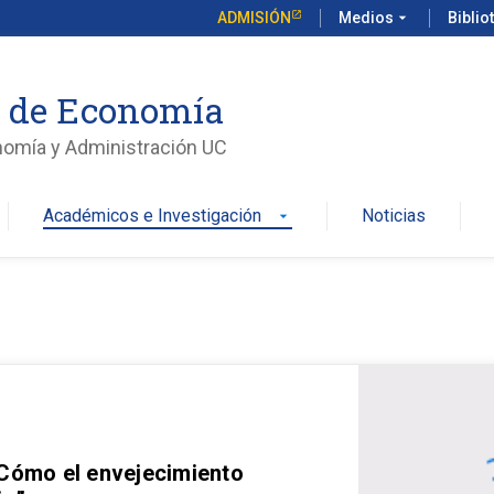
ADMISIÓN
Medios
arrow_drop_down
Biblio
o de Economía
nomía y Administración UC
Académicos e Investigación
Noticias
arrow_drop_down
 Cómo el envejecimiento