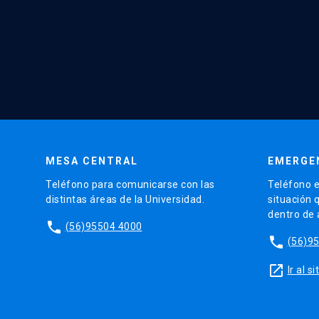
MESA CENTRAL
EMERGE
Teléfono para comunicarse con las
Teléfono e
distintas áreas de la Universidad.
situación 
dentro de
phone
(56)95504 4000
phone
(56)9
launch
Ir al 