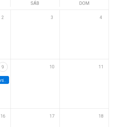
SÁB
DOM
2
3
4
10
11
9
onomía UC
16
17
18