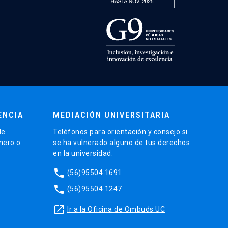
ENCIA
MEDIACIÓN UNIVERSITARIA
de
Teléfonos para orientación y consejo si
énero o
se ha vulnerado alguno de tus derechos
en la universidad.
phone
(56)95504 1691
phone
(56)95504 1247
launch
Ir a la Oficina de Ombuds UC