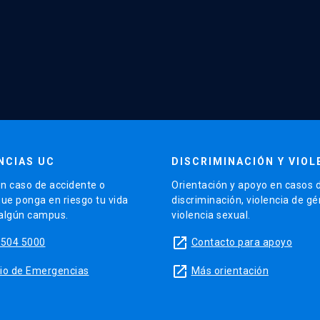
NCIAS UC
DISCRIMINACIÓN Y VIOL
n caso de accidente o
Orientación y apoyo en casos 
que ponga en riesgo tu vida
discriminación, violencia de g
 algún campus.
violencia sexual.
launch
5504 5000
Contacto para apoyo
launch
sitio de Emergencias
Más orientación