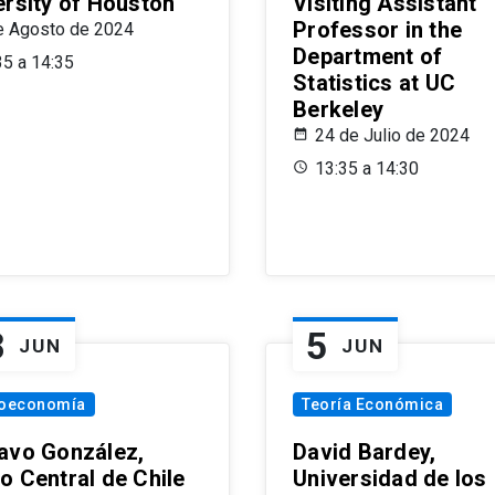
ersity of Houston
Visiting Assistant
Professor in the
e Agosto de 2024
Department of
35 a 14:35
Statistics at UC
Berkeley
24 de Julio de 2024
13:35 a 14:30
8
5
JUN
JUN
oeconomía
Teoría Económica
avo González,
David Bardey,
o Central de Chile
Universidad de los