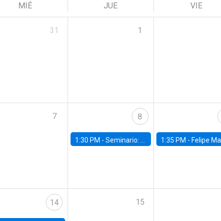
MIÉ
JUE
VIE
31
1
7
8
1:30 PM -
Seminario: “Recuperando la humanidad para progresar en la era de la IA»
1:35 PM -
Felipe Martínez, alumno Doctorado en Ec
15
14