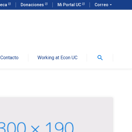
teca
Donaciones
Mi Portal UC
Correo
arrow_drop_down
search
Contacto
Working at Econ UC