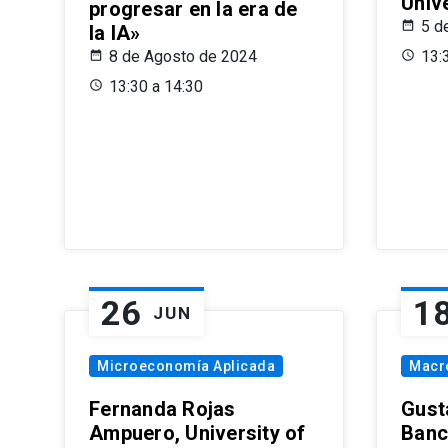
Univ
progresar en la era de
5 d
la IA»
8 de Agosto de 2024
13:
13:30 a 14:30
26
1
JUN
Microeconomía Aplicada
Macr
Fernanda Rojas
Gust
Ampuero, University of
Banc