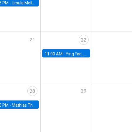
5 PM -
Ursula Mello, Insper - Institute of Education and Research
21
22
11:00 AM -
Ying Fan, University of Michigan
29
28
5 PM -
Mathias Thoenig, University of Lausanne