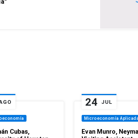
ia”
24
AGO
JUL
oeconomía
Microeconomía Aplicad
án Cubas,
Evan Munro, Neym