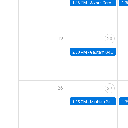
1:35 PM -
Alvaro Garcia-Marin, Universidad de Los Andes
1:3
19
20
2:30 PM -
Gautam Gowrisankaran, Columbia University
26
27
1:35 PM -
Mathieu Pedemonte, IDB
1:3