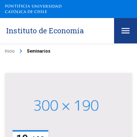
Instituto de Economía
keyboard_arrow_right
Inicio
Seminarios