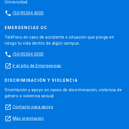
Universidad.
phone
(56)95504 4000
EMERGENCIAS UC
Teléfono en caso de accidente o situación que ponga en
riesgo tu vida dentro de algún campus.
phone
(56)95504 5000
launch
Ir al sitio de Emergencias
DISCRIMINACIÓN Y VIOLENCIA
Orientación y apoyo en casos de discriminación, violencia de
género o violencia sexual.
launch
Contacto para apoyo
launch
Más orientación