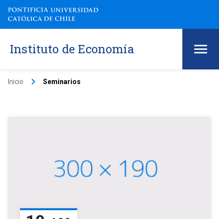
Instituto de Economía
keyboard_arrow_right
Inicio
Seminarios