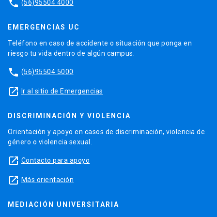
phone
(56)95504 4000
EMERGENCIAS UC
Teléfono en caso de accidente o situación que ponga en
riesgo tu vida dentro de algún campus.
phone
(56)95504 5000
launch
Ir al sitio de Emergencias
DISCRIMINACIÓN Y VIOLENCIA
Orientación y apoyo en casos de discriminación, violencia de
género o violencia sexual.
launch
Contacto para apoyo
launch
Más orientación
MEDIACIÓN UNIVERSITARIA