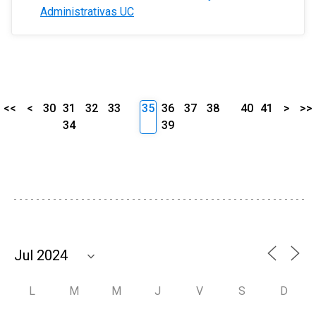
Administrativas UC
<<
<
30
31
32
33
35
36
37
38
40
41
>
>>
34
39
L
M
M
J
V
S
D