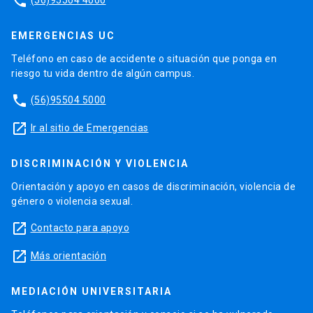
phone
EMERGENCIAS UC
Teléfono en caso de accidente o situación que ponga en
riesgo tu vida dentro de algún campus.
phone
(56)95504 5000
launch
Ir al sitio de Emergencias
DISCRIMINACIÓN Y VIOLENCIA
Orientación y apoyo en casos de discriminación, violencia de
género o violencia sexual.
launch
Contacto para apoyo
launch
Más orientación
MEDIACIÓN UNIVERSITARIA