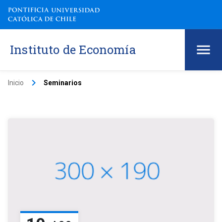
Instituto de Economía
keyboard_arrow_right
Inicio
Seminarios