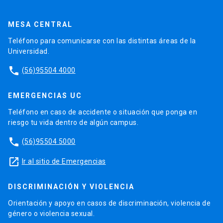
MESA CENTRAL
Teléfono para comunicarse con las distintas áreas de la
Universidad.
phone
(56)95504 4000
EMERGENCIAS UC
Teléfono en caso de accidente o situación que ponga en
riesgo tu vida dentro de algún campus.
phone
(56)95504 5000
launch
Ir al sitio de Emergencias
DISCRIMINACIÓN Y VIOLENCIA
Orientación y apoyo en casos de discriminación, violencia de
género o violencia sexual.