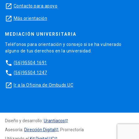
launch
Contacto para apoyo
launch
Más orientación
MEDIACIÓN UNIVERSITARIA
Teléfonos para orientación y consejo si se ha vulnerado
alguno de tus derechos en la universidad.
phone
(56)95504 1691
phone
(56)95504 1247
launch
Ir a la Oficina de Ombuds UC
Diseño y desarrollo:
Urantiacos
Asesoría:
Dirección Digital
, Prorrectoría
Utilizando el
Kit Digital UC