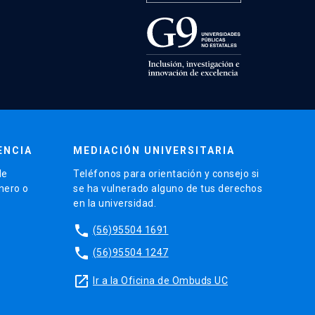
ENCIA
MEDIACIÓN UNIVERSITARIA
de
Teléfonos para orientación y consejo si
énero o
se ha vulnerado alguno de tus derechos
en la universidad.
phone
(56)95504 1691
phone
(56)95504 1247
launch
Ir a la Oficina de Ombuds UC