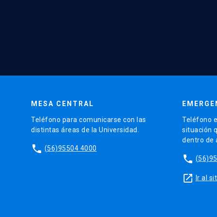
MESA CENTRAL
EMERGE
Teléfono para comunicarse con las
Teléfono e
distintas áreas de la Universidad.
situación 
dentro de
phone
(56)95504 4000
phone
(56)9
launch
Ir al 