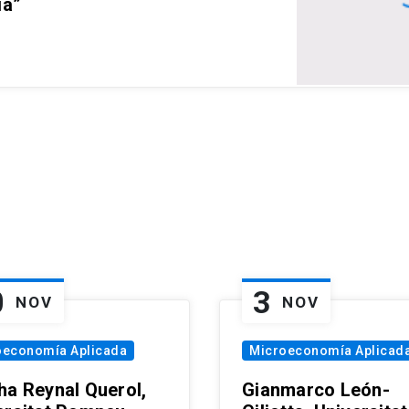
ia”
0
3
NOV
NOV
oeconomía Aplicada
Microeconomía Aplicad
ha Reynal Querol,
Gianmarco León-