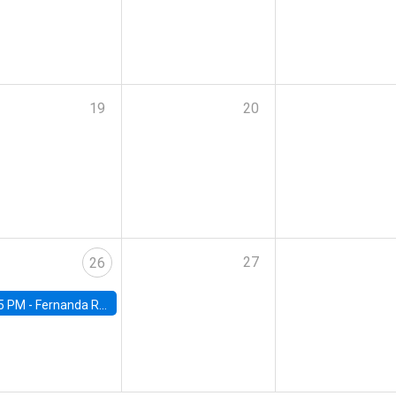
19
20
27
26
5 PM -
Fernanda Rojas Ampuero, University of Wisconsin-Madison