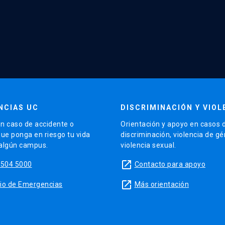
NCIAS UC
DISCRIMINACIÓN Y VIOL
n caso de accidente o
Orientación y apoyo en casos 
que ponga en riesgo tu vida
discriminación, violencia de g
 algún campus.
violencia sexual.
launch
5504 5000
Contacto para apoyo
launch
sitio de Emergencias
Más orientación