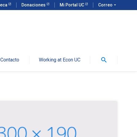
teca
Donaciones
Mi Portal UC
Correo
arrow_drop_down
search
Contacto
Working at Econ UC