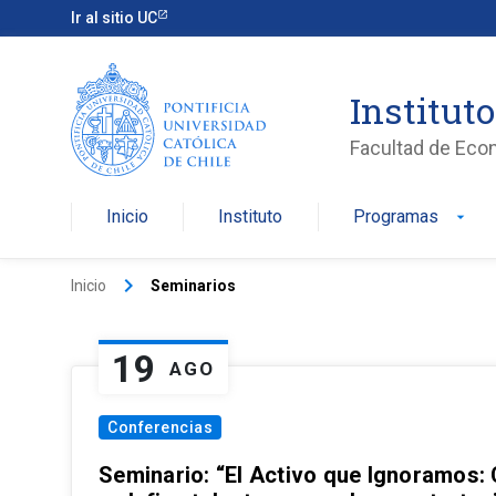
Ir al sitio UC
Institut
Facultad de Eco
Inicio
Instituto
Programas
arrow_drop_down
keyboard_arrow_right
Inicio
Seminarios
19
AGO
Conferencias
Seminario: “El Activo que Ignoramos: