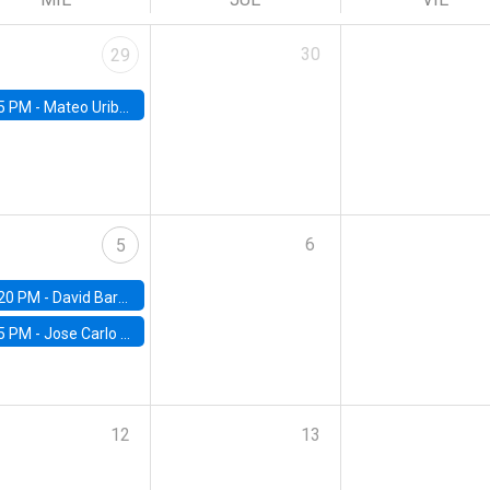
30
29
5 PM -
Mateo Uribe-Castro, Universidad de los Andes (Colombia)
6
5
20 PM -
David Bardey, Universidad de los Andes - CEDE
5 PM -
Jose Carlo Bermudez, UC (ME) & World Bank
12
13