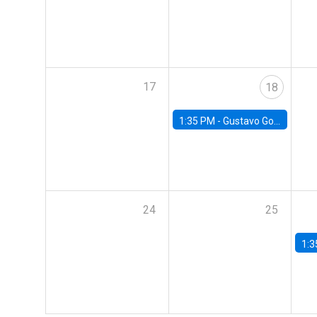
17
18
1:35 PM -
Gustavo González, Banco Central de Chile
24
25
1:3