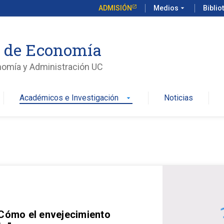
ADMISIÓN
Medios
arrow_drop_down
Biblio
o de Economía
nomía y Administración UC
Académicos e Investigación
Noticias
arrow_drop_down
 Cómo el envejecimiento