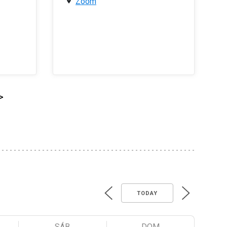
Zoom
>
TODAY
SÁB
DOM