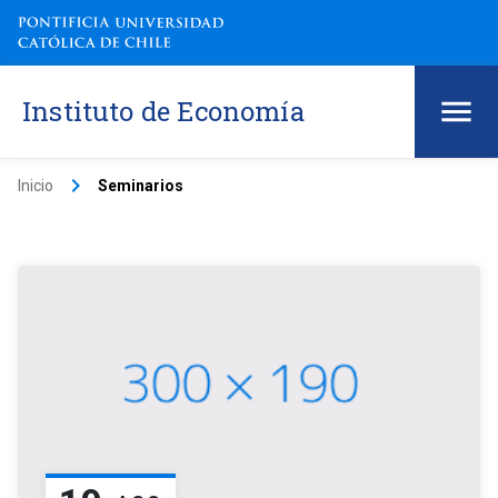
Instituto de Economía
keyboard_arrow_right
Inicio
Seminarios