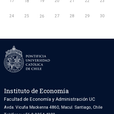
17
19
20
21
22
23
18
24
25
27
28
29
30
26
Instituto de Economía
Facultad de Economía y Administración UC
Avda. Vicuña Mackenna 4860, Macul. Santiago, Chile