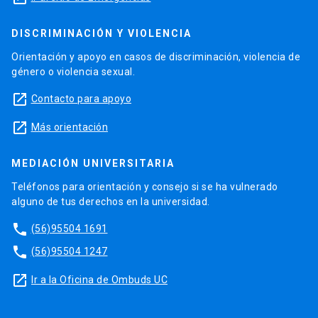
DISCRIMINACIÓN Y VIOLENCIA
Orientación y apoyo en casos de discriminación, violencia de
género o violencia sexual.
launch
Contacto para apoyo
launch
Más orientación
MEDIACIÓN UNIVERSITARIA
Teléfonos para orientación y consejo si se ha vulnerado
alguno de tus derechos en la universidad.
phone
(56)95504 1691
phone
(56)95504 1247
launch
Ir a la Oficina de Ombuds UC