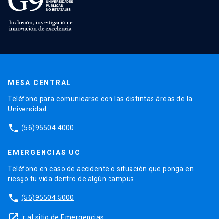
MESA CENTRAL
Teléfono para comunicarse con las distintas áreas de la
Universidad.
phone
(56)95504 4000
EMERGENCIAS UC
Teléfono en caso de accidente o situación que ponga en
riesgo tu vida dentro de algún campus.
phone
(56)95504 5000
launch
Ir al sitio de Emergencias