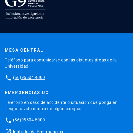
MESA CENTRAL
Teléfono para comunicarse con las distintas áreas de la
Universidad.
phone
(56)95504 4000
EMERGENCIAS UC
Teléfono en caso de accidente o situación que ponga en
riesgo tu vida dentro de algún campus.
phone
(56)95504 5000
launch
Ir al sitio de Emergencias