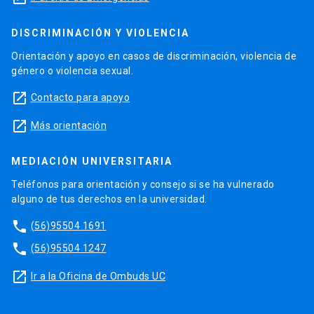
DISCRIMINACIÓN Y VIOLENCIA
Orientación y apoyo en casos de discriminación, violencia de
género o violencia sexual.
launch
Contacto para apoyo
launch
Más orientación
MEDIACIÓN UNIVERSITARIA
Teléfonos para orientación y consejo si se ha vulnerado
alguno de tus derechos en la universidad.
phone
(56)95504 1691
phone
(56)95504 1247
launch
Ir a la Oficina de Ombuds UC