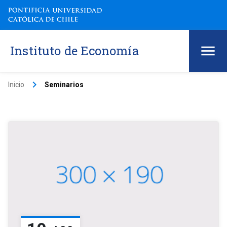
Instituto de Economía
keyboard_arrow_right
Inicio
Seminarios