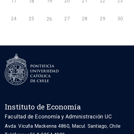
17
19
20
21
22
23
18
24
25
27
28
29
30
26
Instituto de Economía
Facultad de Economía y Administración UC
Avda. Vicuña Mackenna 4860, Macul. Santiago, Chile