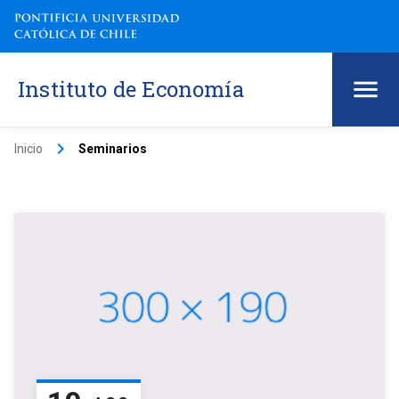
Instituto de Economía
keyboard_arrow_right
Inicio
Seminarios