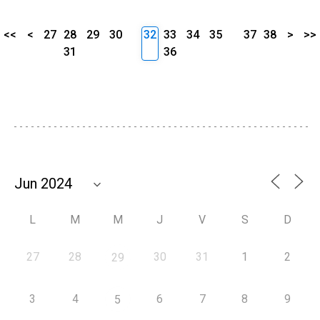
<<
<
27
28
29
30
32
33
34
35
37
38
>
>>
31
36
L
M
M
J
V
S
D
27
28
30
31
1
2
29
3
4
6
7
8
9
5