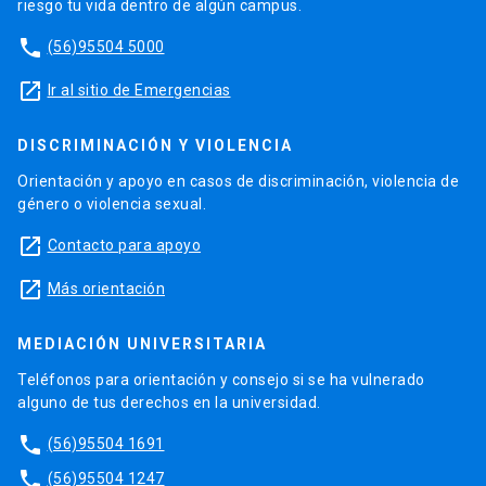
riesgo tu vida dentro de algún campus.
phone
(56)95504 5000
launch
Ir al sitio de Emergencias
DISCRIMINACIÓN Y VIOLENCIA
Orientación y apoyo en casos de discriminación, violencia de
género o violencia sexual.
launch
Contacto para apoyo
launch
Más orientación
MEDIACIÓN UNIVERSITARIA
Teléfonos para orientación y consejo si se ha vulnerado
alguno de tus derechos en la universidad.
phone
(56)95504 1691
phone
(56)95504 1247