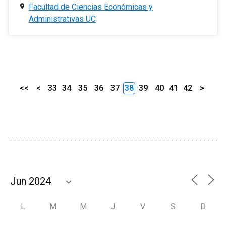
Facultad de Ciencias Económicas y
Administrativas UC
<<
<
33
34
35
36
37
38
39
40
41
42
>
L
M
M
J
V
S
D