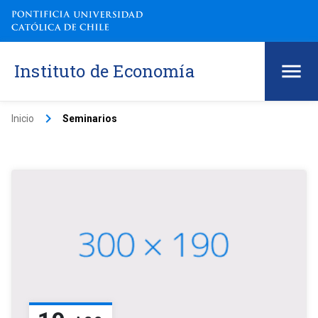
Instituto de Economía
keyboard_arrow_right
Inicio
Seminarios