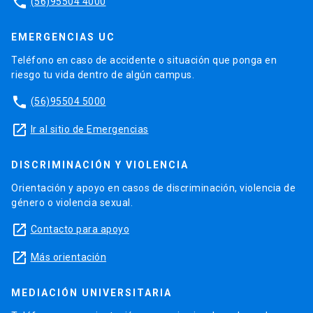
phone
(56)95504 4000
EMERGENCIAS UC
Teléfono en caso de accidente o situación que ponga en
riesgo tu vida dentro de algún campus.
phone
(56)95504 5000
launch
Ir al sitio de Emergencias
DISCRIMINACIÓN Y VIOLENCIA
Orientación y apoyo en casos de discriminación, violencia de
género o violencia sexual.
launch
Contacto para apoyo
launch
Más orientación
MEDIACIÓN UNIVERSITARIA