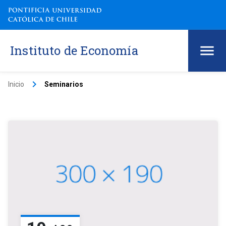
Instituto de Economía
keyboard_arrow_right
Inicio
Seminarios