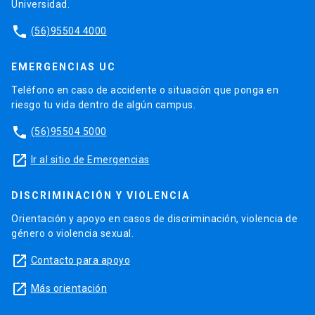
Universidad.
phone
(56)95504 4000
EMERGENCIAS UC
Teléfono en caso de accidente o situación que ponga en
riesgo tu vida dentro de algún campus.
phone
(56)95504 5000
launch
Ir al sitio de Emergencias
DISCRIMINACIÓN Y VIOLENCIA
Orientación y apoyo en casos de discriminación, violencia de
género o violencia sexual.
launch
Contacto para apoyo
launch
Más orientación