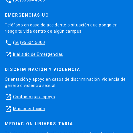
phone
EMERGENCIAS UC
Teléfono en caso de accidente o situación que ponga en
riesgo tu vida dentro de algún campus.
phone
(56)95504 5000
launch
Ir al sitio de Emergencias
DISCRIMINACIÓN Y VIOLENCIA
Orientación y apoyo en casos de discriminación, violencia de
género o violencia sexual.
launch
Contacto para apoyo
launch
Más orientación
MEDIACIÓN UNIVERSITARIA