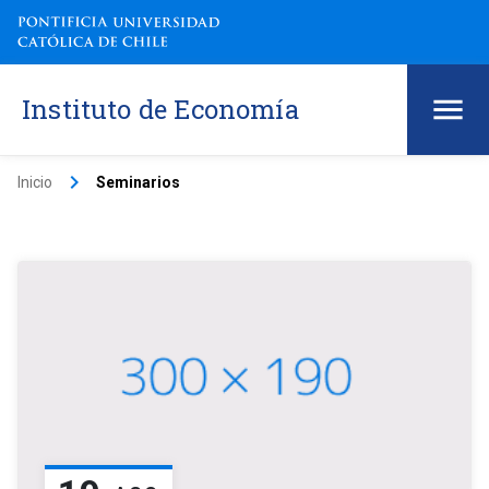
Instituto de Economía
keyboard_arrow_right
Inicio
Seminarios