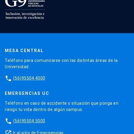
MESA CENTRAL
Teléfono para comunicarse con las distintas áreas de la
Universidad.
phone
(56)95504 4000
EMERGENCIAS UC
Teléfono en caso de accidente o situación que ponga en
riesgo tu vida dentro de algún campus.
phone
(56)95504 5000
launch
Ir al sitio de Emergencias