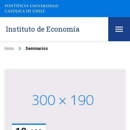
Instituto de Economía
keyboard_arrow_right
Inicio
Seminarios