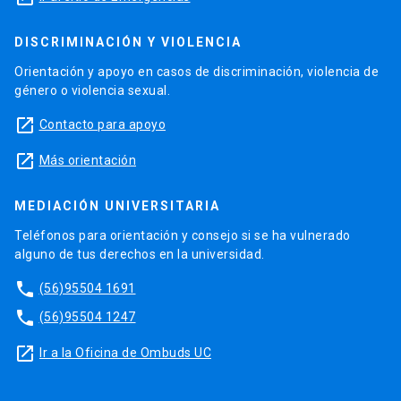
DISCRIMINACIÓN Y VIOLENCIA
Orientación y apoyo en casos de discriminación, violencia de
género o violencia sexual.
launch
Contacto para apoyo
launch
Más orientación
MEDIACIÓN UNIVERSITARIA
Teléfonos para orientación y consejo si se ha vulnerado
alguno de tus derechos en la universidad.
phone
(56)95504 1691
phone
(56)95504 1247
launch
Ir a la Oficina de Ombuds UC