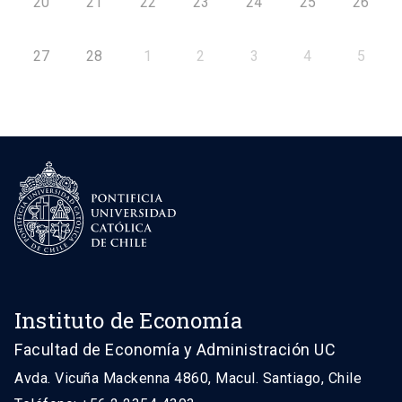
20
21
22
23
24
25
26
27
28
1
2
3
4
5
Instituto de Economía
Facultad de Economía y Administración UC
Avda. Vicuña Mackenna 4860, Macul. Santiago, Chile