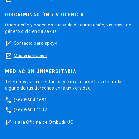
DISCRIMINACIÓN Y VIOLENCIA
Orientación y apoyo en casos de discriminación, violencia de
género o violencia sexual.
launch
Contacto para apoyo
launch
Más orientación
MEDIACIÓN UNIVERSITARIA
Teléfonos para orientación y consejo si se ha vulnerado
alguno de tus derechos en la universidad.
phone
(56)95504 1691
phone
(56)95504 1247
launch
Ir a la Oficina de Ombuds UC