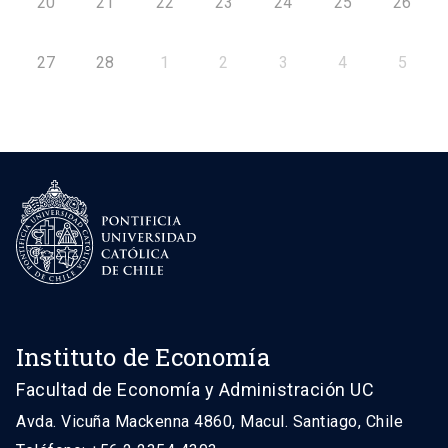
20
21
22
23
24
25
26
27
28
1
2
3
4
5
Instituto de Economía
Facultad de Economía y Administración UC
Avda. Vicuña Mackenna 4860, Macul. Santiago, Chile