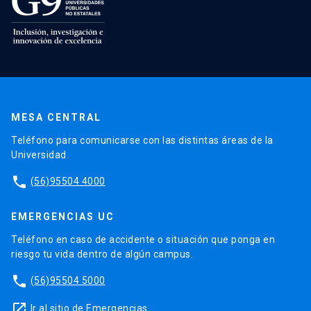
MESA CENTRAL
Teléfono para comunicarse con las distintas áreas de la
Universidad.
phone
(56)95504 4000
EMERGENCIAS UC
Teléfono en caso de accidente o situación que ponga en
riesgo tu vida dentro de algún campus.
phone
(56)95504 5000
launch
Ir al sitio de Emergencias