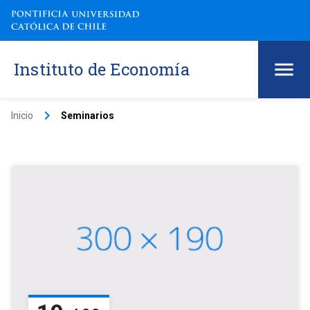
Instituto de Economía
keyboard_arrow_right
Inicio
Seminarios