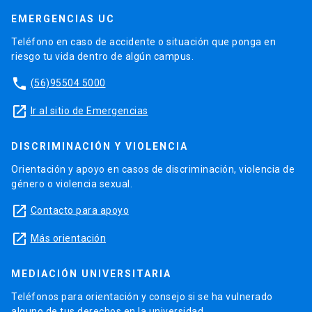
EMERGENCIAS UC
Teléfono en caso de accidente o situación que ponga en
riesgo tu vida dentro de algún campus.
phone
(56)95504 5000
launch
Ir al sitio de Emergencias
DISCRIMINACIÓN Y VIOLENCIA
Orientación y apoyo en casos de discriminación, violencia de
género o violencia sexual.
launch
Contacto para apoyo
launch
Más orientación
MEDIACIÓN UNIVERSITARIA
Teléfonos para orientación y consejo si se ha vulnerado
alguno de tus derechos en la universidad.