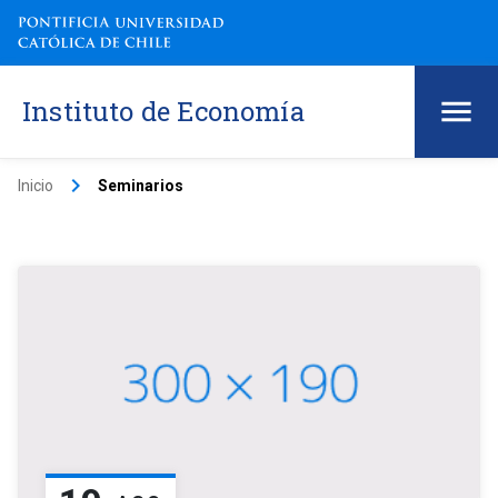
Instituto de Economía
keyboard_arrow_right
Inicio
Seminarios