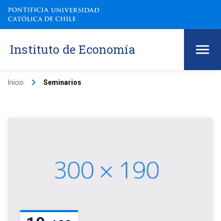
Instituto de Economía
keyboard_arrow_right
Inicio
Seminarios