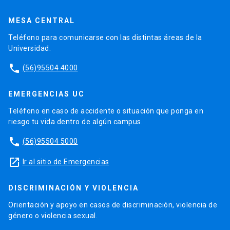
MESA CENTRAL
Teléfono para comunicarse con las distintas áreas de la
Universidad.
phone
(56)95504 4000
EMERGENCIAS UC
Teléfono en caso de accidente o situación que ponga en
riesgo tu vida dentro de algún campus.
phone
(56)95504 5000
launch
Ir al sitio de Emergencias
DISCRIMINACIÓN Y VIOLENCIA
Orientación y apoyo en casos de discriminación, violencia de
género o violencia sexual.