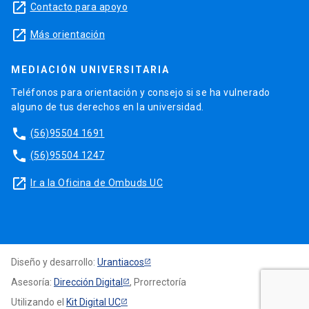
launch
Contacto para apoyo
launch
Más orientación
MEDIACIÓN UNIVERSITARIA
Teléfonos para orientación y consejo si se ha vulnerado
alguno de tus derechos en la universidad.
phone
(56)95504 1691
phone
(56)95504 1247
launch
Ir a la Oficina de Ombuds UC
Diseño y desarrollo:
Urantiacos
Asesoría:
Dirección Digital
, Prorrectoría
Utilizando el
Kit Digital UC