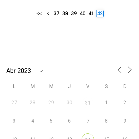
<<
<
37
38
39
40
41
42
L
M
M
J
V
S
D
27
28
29
30
1
2
31
3
4
5
6
7
8
9