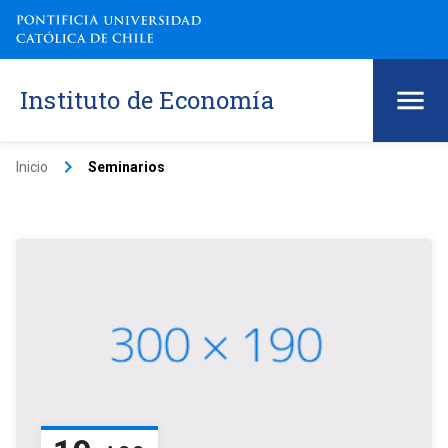
Instituto de Economía
keyboard_arrow_right
Inicio
Seminarios