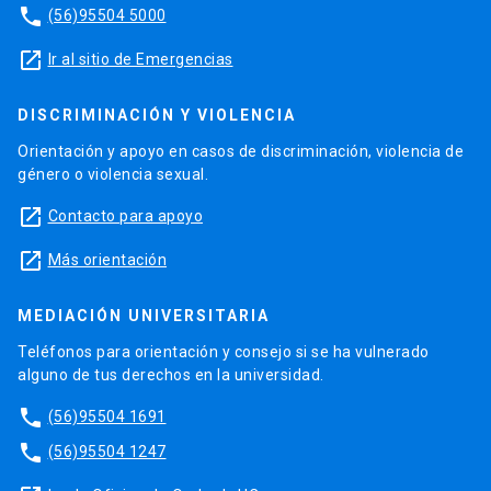
phone
(56)95504 5000
launch
Ir al sitio de Emergencias
DISCRIMINACIÓN Y VIOLENCIA
Orientación y apoyo en casos de discriminación, violencia de
género o violencia sexual.
launch
Contacto para apoyo
launch
Más orientación
MEDIACIÓN UNIVERSITARIA
Teléfonos para orientación y consejo si se ha vulnerado
alguno de tus derechos en la universidad.
phone
(56)95504 1691
phone
(56)95504 1247