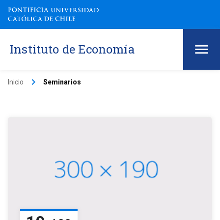
Instituto de Economía
keyboard_arrow_right
Inicio
Seminarios