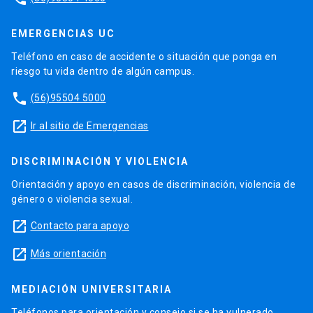
EMERGENCIAS UC
Teléfono en caso de accidente o situación que ponga en
riesgo tu vida dentro de algún campus.
phone
(56)95504 5000
launch
Ir al sitio de Emergencias
DISCRIMINACIÓN Y VIOLENCIA
Orientación y apoyo en casos de discriminación, violencia de
género o violencia sexual.
launch
Contacto para apoyo
launch
Más orientación
MEDIACIÓN UNIVERSITARIA
Teléfonos para orientación y consejo si se ha vulnerado