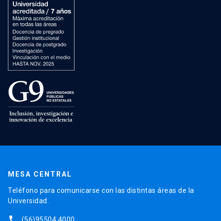
MESA CENTRAL
Teléfono para comunicarse con las distintas áreas de la
Universidad.
phone
(56)95504 4000