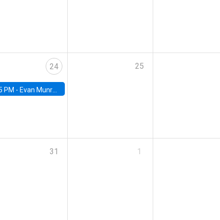
25
24
5 PM -
Evan Munro, Neyman Visiting Assistant Professor in the Department of Statistics at UC Berkeley
31
1