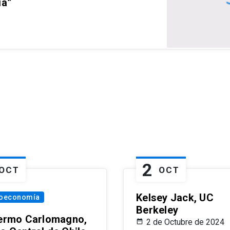
ia”
2
OCT
OCT
Kelsey Jack, UC
oeconomía
Berkeley
lermo Carlomagno,
2 de Octubre de 2024