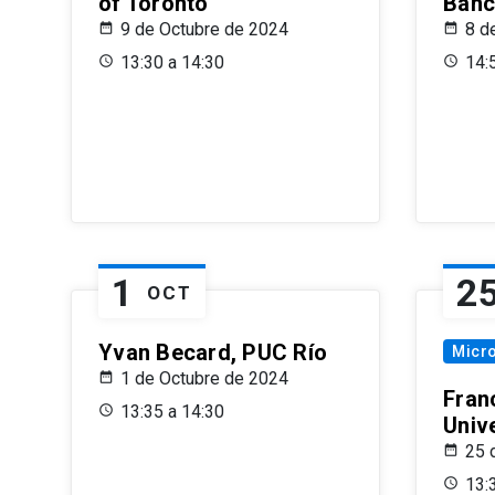
of Toronto
Banc
9 de Octubre de 2024
8 d
13:30 a 14:30
14:
1
2
OCT
Yvan Becard, PUC Río
Micr
1 de Octubre de 2024
Fran
13:35 a 14:30
Univ
25 
13: