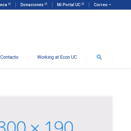
teca
Donaciones
Mi Portal UC
Correo
arrow_drop_down
search
Contacto
Working at Econ UC