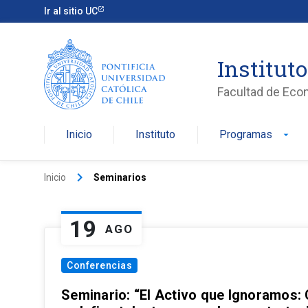
Ir al sitio UC
Institut
Facultad de Eco
Inicio
Instituto
Programas
arrow_drop_down
keyboard_arrow_right
Inicio
Seminarios
19
AGO
Conferencias
Seminario: “El Activo que Ignoramos: