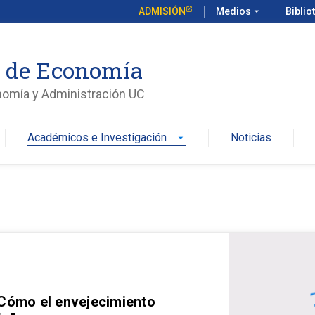
ADMISIÓN
Medios
arrow_drop_down
Biblio
o de Economía
nomía y Administración UC
Académicos e Investigación
Noticias
arrow_drop_down
 Cómo el envejecimiento