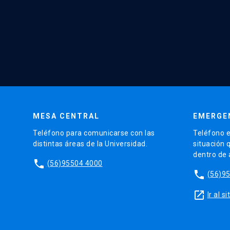
MESA CENTRAL
EMERGE
Teléfono para comunicarse con las
Teléfono e
distintas áreas de la Universidad.
situación 
dentro de
phone
(56)95504 4000
phone
(56)9
launch
Ir al 