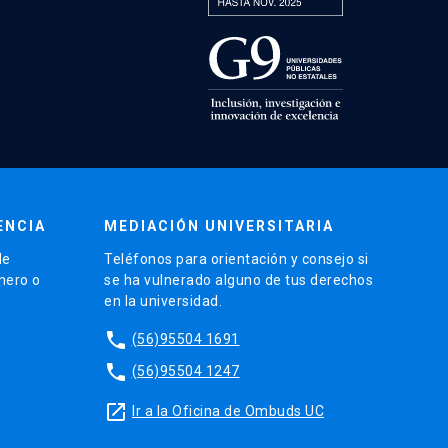
ENCIA
MEDIACIÓN UNIVERSITARIA
de
Teléfonos para orientación y consejo si
énero o
se ha vulnerado alguno de tus derechos
en la universidad.
phone
(56)95504 1691
phone
(56)95504 1247
launch
Ir a la Oficina de Ombuds UC