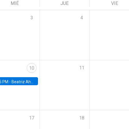
MIÉ
JUE
VIE
3
4
11
10
5 PM -
Beatriz Ahumada, PhD candidate, Universidad de Pittsburgh
17
18