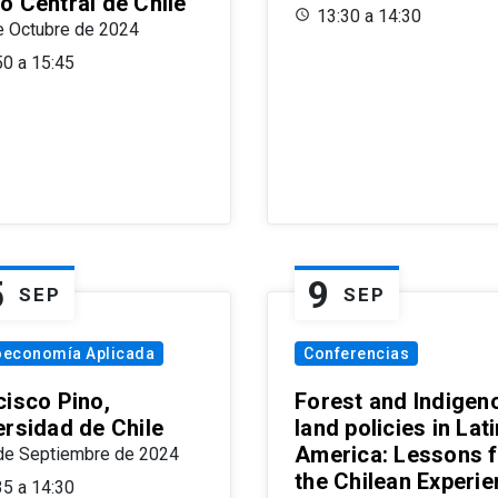
o Central de Chile
13:30 a 14:30
e Octubre de 2024
50 a 15:45
5
9
SEP
SEP
oeconomía Aplicada
Conferencias
cisco Pino,
Forest and Indigen
ersidad de Chile
land policies in Lati
America: Lessons 
de Septiembre de 2024
the Chilean Experi
35 a 14:30