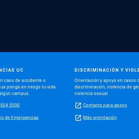
NCIAS UC
DISCRIMINACIÓN Y VIOL
n caso de accidente o
Orientación y apoyo en casos 
que ponga en riesgo tu vida
discriminación, violencia de g
 algún campus.
violencia sexual.
launch
5504 5000
Contacto para apoyo
launch
sitio de Emergencias
Más orientación