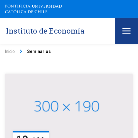
Instituto de Economía
keyboard_arrow_right
Inicio
Seminarios