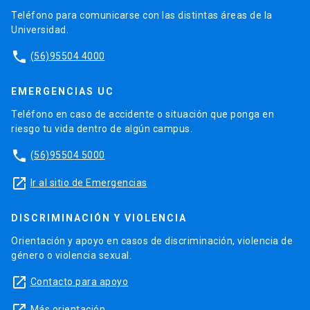
Teléfono para comunicarse con las distintas áreas de la
Universidad.
phone
(56)95504 4000
EMERGENCIAS UC
Teléfono en caso de accidente o situación que ponga en
riesgo tu vida dentro de algún campus.
phone
(56)95504 5000
launch
Ir al sitio de Emergencias
DISCRIMINACIÓN Y VIOLENCIA
Orientación y apoyo en casos de discriminación, violencia de
género o violencia sexual.
launch
Contacto para apoyo
Más orientación