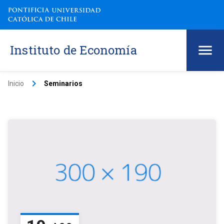
Instituto de Economía
keyboard_arrow_right
Inicio
Seminarios