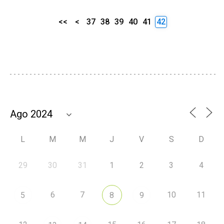
<<
<
37
38
39
40
41
42
L
M
M
J
V
S
D
29
30
31
1
2
3
4
6
7
10
11
5
8
9