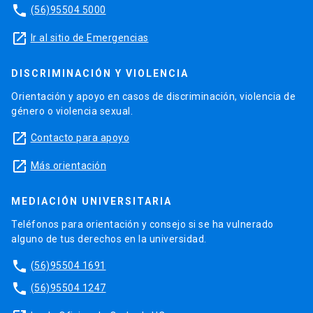
phone
(56)95504 5000
launch
Ir al sitio de Emergencias
DISCRIMINACIÓN Y VIOLENCIA
Orientación y apoyo en casos de discriminación, violencia de
género o violencia sexual.
launch
Contacto para apoyo
launch
Más orientación
MEDIACIÓN UNIVERSITARIA
Teléfonos para orientación y consejo si se ha vulnerado
alguno de tus derechos en la universidad.
phone
(56)95504 1691
phone
(56)95504 1247