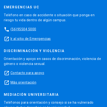
EMERGENCIAS UC
Teléfono en caso de accidente o situación que ponga en
riesgo tu vida dentro de algún campus.
phone
(56)95504 5000
launch
Ir al sitio de Emergencias
DISCRIMINACIÓN Y VIOLENCIA
Orientación y apoyo en casos de discriminación, violencia de
género o violencia sexual.
launch
Contacto para apoyo
launch
Más orientación
MEDIACIÓN UNIVERSITARIA
Teléfonos para orientación y consejo si se ha vulnerado