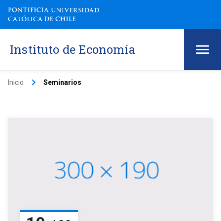
Instituto de Economía
keyboard_arrow_right
Inicio
Seminarios