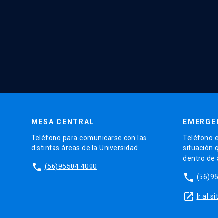
MESA CENTRAL
EMERGE
Teléfono para comunicarse con las
Teléfono e
distintas áreas de la Universidad.
situación 
dentro de
phone
(56)95504 4000
phone
(56)9
launch
Ir al 