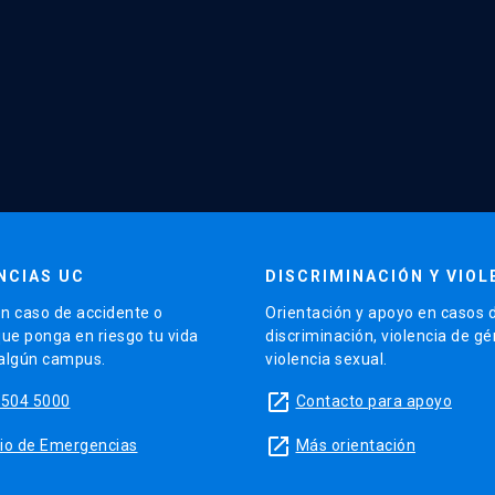
NCIAS UC
DISCRIMINACIÓN Y VIOL
n caso de accidente o
Orientación y apoyo en casos 
que ponga en riesgo tu vida
discriminación, violencia de g
 algún campus.
violencia sexual.
launch
5504 5000
Contacto para apoyo
launch
sitio de Emergencias
Más orientación