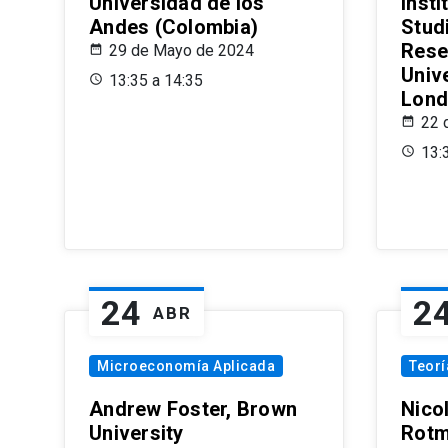
Universidad de los
Insti
Andes (Colombia)
Stud
Rese
29 de Mayo de 2024
Univ
13:35 a 14:35
Lond
22 
13:
24
2
ABR
Microeconomía Aplicada
Teor
Andrew Foster, Brown
Nico
University
Rotm