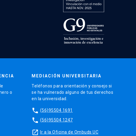
ENCIA
MEDIACIÓN UNIVERSITARIA
de
Teléfonos para orientación y consejo si
énero o
se ha vulnerado alguno de tus derechos
en la universidad.
phone
(56)95504 1691
phone
(56)95504 1247
launch
Ir a la Oficina de Ombuds UC