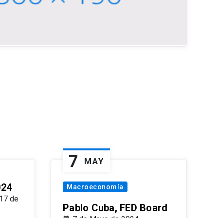
7
MAY
024
Macroeconomía
17 de
Pablo Cuba, FED Board