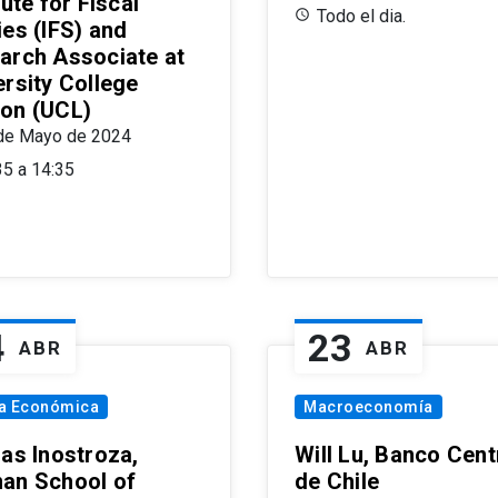
tute for Fiscal
Todo el dia.
ies (IFS) and
arch Associate at
ersity College
on (UCL)
de Mayo de 2024
35 a 14:35
4
23
ABR
ABR
ía Económica
Macroeconomía
las Inostroza,
Will Lu, Banco Cent
an School of
de Chile