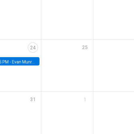
25
24
5 PM -
Evan Munro, Neyman Visiting Assistant Professor in the Department of Statistics at UC Berkeley
31
1