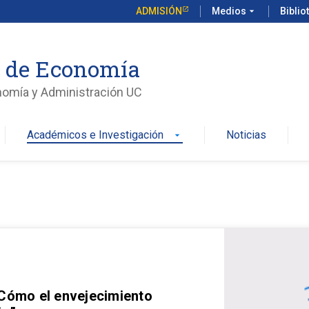
ADMISIÓN
Medios
arrow_drop_down
Biblio
o de Economía
nomía y Administración UC
Académicos e Investigación
Noticias
arrow_drop_down
 Cómo el envejecimiento