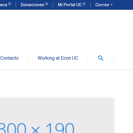
teca
Donaciones
Mi Portal UC
Correo
arrow_drop_down
search
Contacto
Working at Econ UC