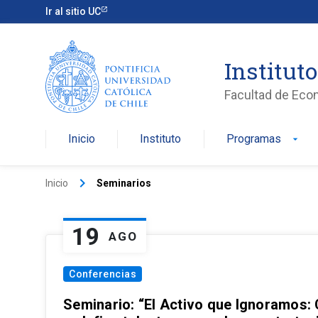
Ir al sitio UC
Institut
Facultad de Eco
Inicio
Instituto
Programas
arrow_drop_down
keyboard_arrow_right
Inicio
Seminarios
19
AGO
Conferencias
Seminario: “El Activo que Ignoramos: