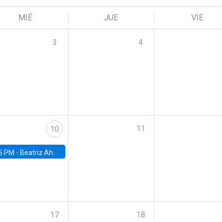
MIÉ
JUE
VIE
3
4
11
10
5 PM -
Beatriz Ahumada, PhD candidate, Universidad de Pittsburgh
17
18