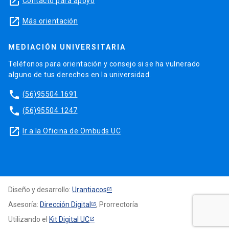
launch
Contacto para apoyo
launch
Más orientación
MEDIACIÓN UNIVERSITARIA
Teléfonos para orientación y consejo si se ha vulnerado
alguno de tus derechos en la universidad.
phone
(56)95504 1691
phone
(56)95504 1247
launch
Ir a la Oficina de Ombuds UC
Diseño y desarrollo:
Urantiacos
Asesoría:
Dirección Digital
, Prorrectoría
Utilizando el
Kit Digital UC