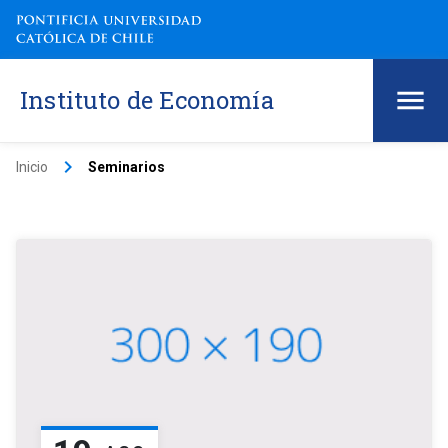
Instituto de Economía
keyboard_arrow_right
Inicio
Seminarios