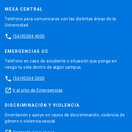
MESA CENTRAL
Teléfono para comunicarse con las distintas áreas de la
Universidad.
phone
(56)95504 4000
EMERGENCIAS UC
Teléfono en caso de accidente o situación que ponga en
riesgo tu vida dentro de algún campus.
phone
(56)95504 5000
launch
Ir al sitio de Emergencias
DISCRIMINACIÓN Y VIOLENCIA
Orientación y apoyo en casos de discriminación, violencia de
género o violencia sexual.