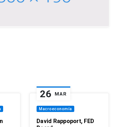
26
MAR
a
Macroeconomía
in
David Rappoport, FED