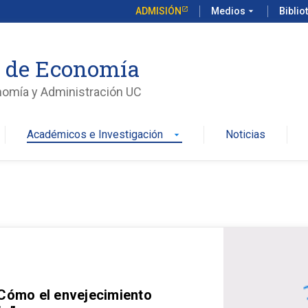
ADMISIÓN
Medios
arrow_drop_down
Biblio
o de Economía
nomía y Administración UC
Académicos e Investigación
Noticias
arrow_drop_down
 Cómo el envejecimiento