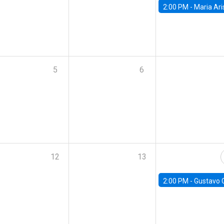
2:00 PM -
Maria Aristizabal-Ramirez, FED
5
6
12
13
2:00 PM -
Gustavo González - Banco Central d