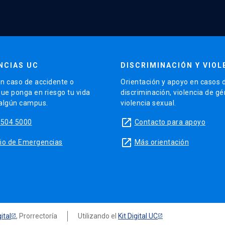
NCIAS UC
DISCRIMINACIÓN Y VIOL
n caso de accidente o
Orientación y apoyo en casos 
que ponga en riesgo tu vida
discriminación, violencia de g
 algún campus.
violencia sexual.
launch
5504 5000
Contacto para apoyo
launch
sitio de Emergencias
Más orientación
ital
, Prorrectoría
Utilizando el
Kit Digital UC