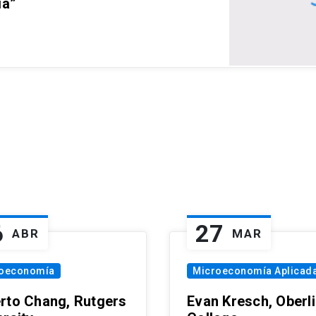
ia”
6
27
ABR
MAR
oeconomía
Microeconomía Aplicad
rto Chang, Rutgers
Evan Kresch, Oberl