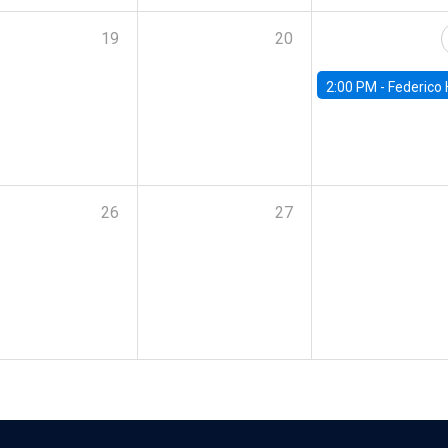
19
20
2:00 PM -
Federico Huneeus - Banco Central de C
26
27