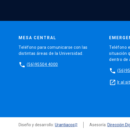
MESA CENTRAL
EMERGE
Teléfono para comunicarse con las
Teléfono e
distintas áreas de la Universidad.
situación 
dentro de
phone
(56)95504 4000
phone
(56)9
launch
Ir al 
Diseño y desarrollo:
Urantiacos
Asesoría:
Dirección Dig