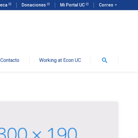
teca
Donaciones
Mi Portal UC
Correo
arrow_drop_down
search
Contacto
Working at Econ UC