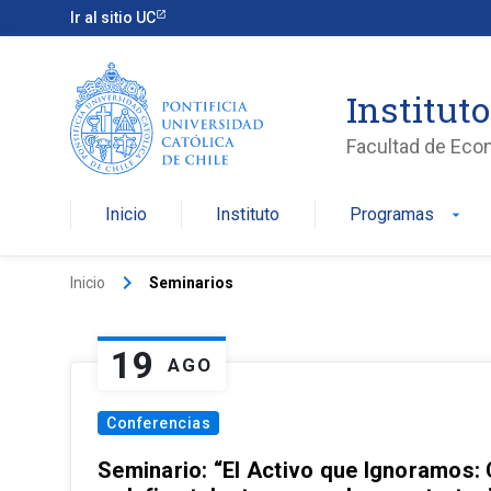
Ir al sitio UC
Institut
Facultad de Eco
Inicio
Instituto
Programas
arrow_drop_down
keyboard_arrow_right
Inicio
Seminarios
19
AGO
Conferencias
Seminario: “El Activo que Ignoramos: