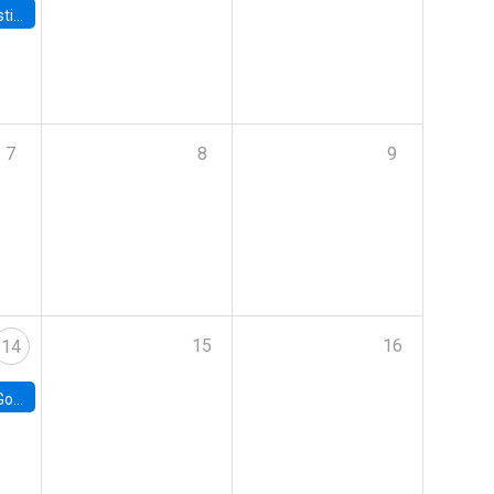
 Board
7
8
9
15
16
14
e Chile