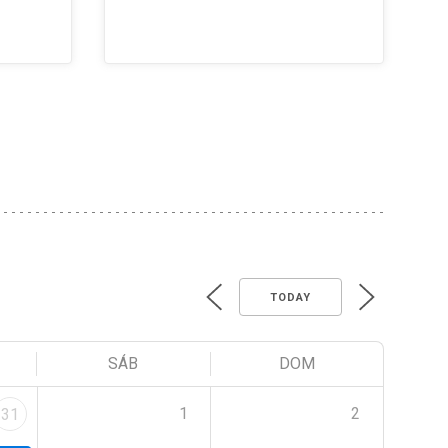
TODAY
SÁB
DOM
1
2
31