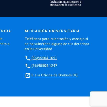
ENCIA
MEDIACIÓN UNIVERSITARIA
de
Teléfonos para orientación y consejo si
énero o
se ha vulnerado alguno de tus derechos
en la universidad.
phone
(56)95504 1691
phone
(56)95504 1247
launch
Ir a la Oficina de Ombuds UC