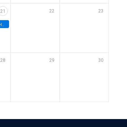
22
23
21
hile
28
29
30