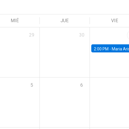
MIÉ
JUE
VIE
29
30
2:00 PM -
Maria Aristizabal-Ramirez, FED
5
6