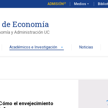
ADMISIÓN
Medios
arrow_drop_down
Biblio
o de Economía
nomía y Administración UC
Académicos e Investigación
Noticias
arrow_drop_down
 Cómo el envejecimiento