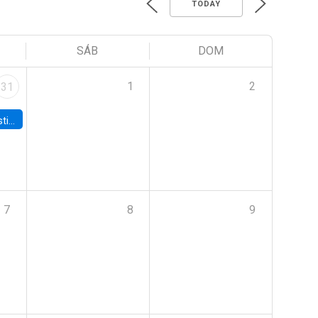
TODAY
SÁB
DOM
1
2
31
 Board
7
8
9