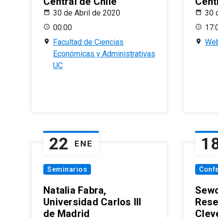
Central de Chile
Centr
30 de Abril de 2020
30 
00:00
17:
Facultad de Ciencias
Web
Económicas y Administrativas
UC
22
1
ENE
Seminarios
Conf
Natalia Fabra,
Sewo
Universidad Carlos III
Rese
de Madrid
Clev