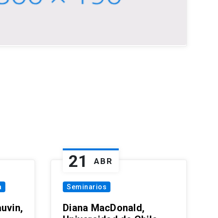
21
ABR
a
Seminarios
uvin,
Diana MacDonald,