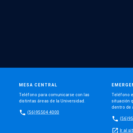
MESA CENTRAL
EMERGE
Teléfono para comunicarse con las
Teléfono e
distintas áreas de la Universidad.
situación 
dentro de
phone
(56)95504 4000
phone
(56)9
launch
Ir al 