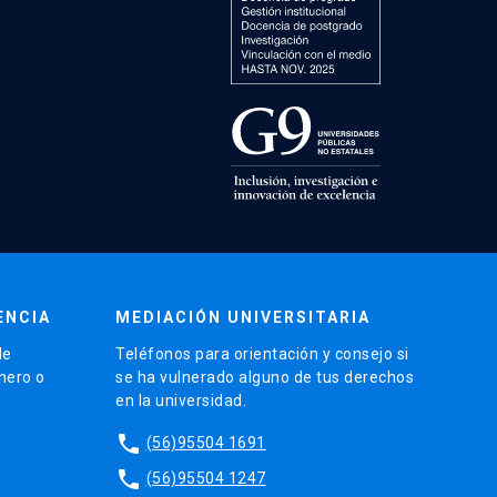
ENCIA
MEDIACIÓN UNIVERSITARIA
de
Teléfonos para orientación y consejo si
énero o
se ha vulnerado alguno de tus derechos
en la universidad.
phone
(56)95504 1691
phone
(56)95504 1247