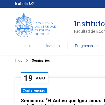
Ir al sitio UC
Institut
Facultad de Eco
Inicio
Instituto
Programas
arrow_drop_down
keyboard_arrow_right
Inicio
Seminarios
19
AGO
Conferencias
Seminario: “El Activo que Ignoramos: