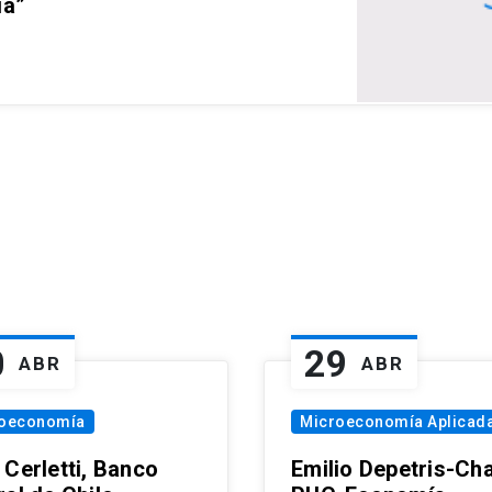
ia”
0
29
ABR
ABR
oeconomía
Microeconomía Aplicad
 Cerletti, Banco
Emilio Depetris-Cha