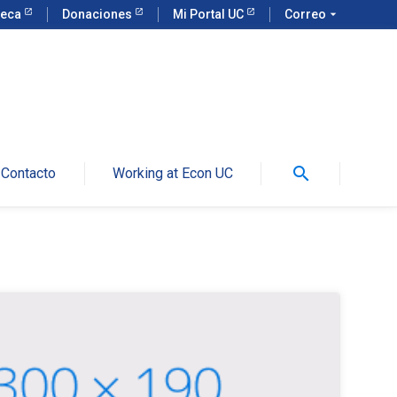
teca
Donaciones
Mi Portal UC
Correo
arrow_drop_down
search
Contacto
Working at Econ UC