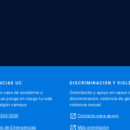
NCIAS UC
DISCRIMINACIÓN Y VIOL
n caso de accidente o
Orientación y apoyo en casos 
que ponga en riesgo tu vida
discriminación, violencia de g
 algún campus.
violencia sexual.
launch
5504 5000
Contacto para apoyo
launch
sitio de Emergencias
Más orientación