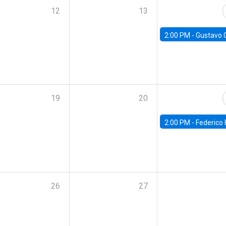
12
13
2:00 PM -
Gustavo González - Banco Central d
19
20
2:00 PM -
Federico Huneeus - Banco Central de C
26
27