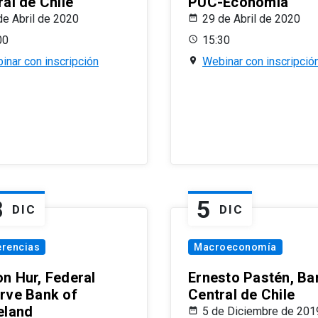
al de Chile
PUC-Economía
de Abril de 2020
29 de Abril de 2020
00
15:30
inar con inscripción
Webinar con inscripció
8
5
DIC
DIC
erencias
Macroeconomía
n Hur, Federal
Ernesto Pastén, Ba
rve Bank of
Central de Chile
eland
5 de Diciembre de 201