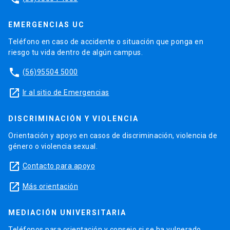
EMERGENCIAS UC
Teléfono en caso de accidente o situación que ponga en
riesgo tu vida dentro de algún campus.
phone
(56)95504 5000
launch
Ir al sitio de Emergencias
DISCRIMINACIÓN Y VIOLENCIA
Orientación y apoyo en casos de discriminación, violencia de
género o violencia sexual.
launch
Contacto para apoyo
launch
Más orientación
MEDIACIÓN UNIVERSITARIA
Teléfonos para orientación y consejo si se ha vulnerado