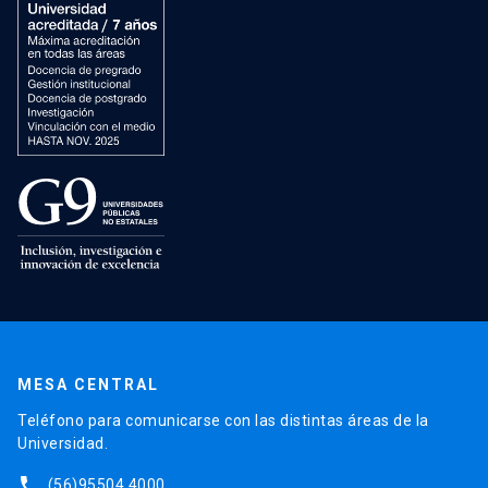
MESA CENTRAL
Teléfono para comunicarse con las distintas áreas de la
Universidad.
phone
(56)95504 4000