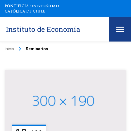
Instituto de Economía
keyboard_arrow_right
Inicio
Seminarios