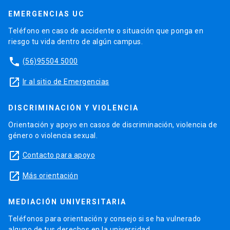
EMERGENCIAS UC
Teléfono en caso de accidente o situación que ponga en
riesgo tu vida dentro de algún campus.
phone
(56)95504 5000
launch
Ir al sitio de Emergencias
DISCRIMINACIÓN Y VIOLENCIA
Orientación y apoyo en casos de discriminación, violencia de
género o violencia sexual.
launch
Contacto para apoyo
launch
Más orientación
MEDIACIÓN UNIVERSITARIA
Teléfonos para orientación y consejo si se ha vulnerado
alguno de tus derechos en la universidad.