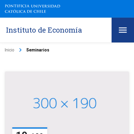
Instituto de Economía
keyboard_arrow_right
Inicio
Seminarios