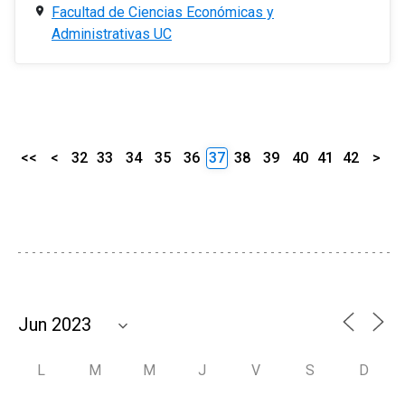
Facultad de Ciencias Económicas y
Administrativas UC
<<
<
32
33
34
35
36
37
38
39
40
41
42
>
L
M
M
J
V
S
D