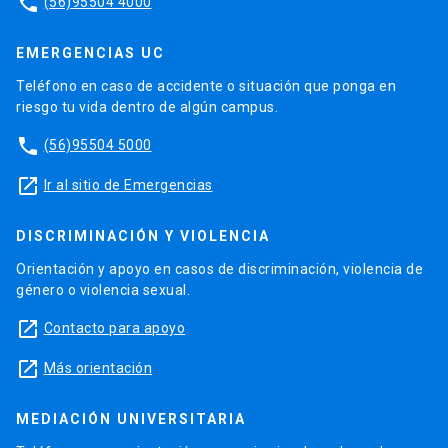
phone
(56)95504 4000
EMERGENCIAS UC
Teléfono en caso de accidente o situación que ponga en
riesgo tu vida dentro de algún campus.
phone
(56)95504 5000
launch
Ir al sitio de Emergencias
DISCRIMINACIÓN Y VIOLENCIA
Orientación y apoyo en casos de discriminación, violencia de
género o violencia sexual.
launch
Contacto para apoyo
launch
Más orientación
MEDIACIÓN UNIVERSITARIA