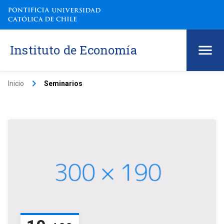
Instituto de Economía
keyboard_arrow_right
Inicio
Seminarios