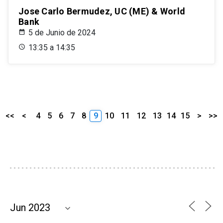
Jose Carlo Bermudez, UC (ME) & World
Bank
5 de Junio de 2024
13:35 a 14:35
<<
<
4
5
6
7
8
9
10
11
12
13
14
15
>
>>