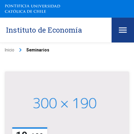
Instituto de Economía
keyboard_arrow_right
Inicio
Seminarios