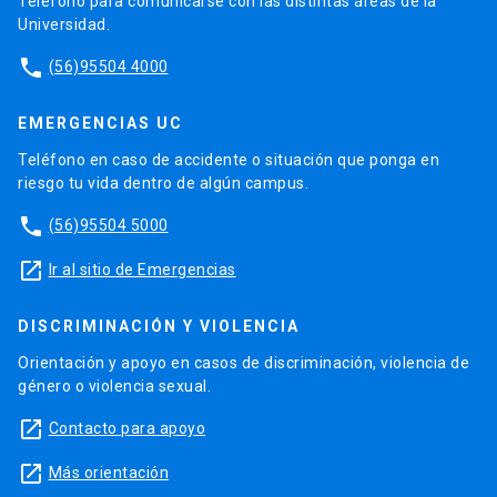
Teléfono para comunicarse con las distintas áreas de la
Universidad.
phone
(56)95504 4000
EMERGENCIAS UC
Teléfono en caso de accidente o situación que ponga en
riesgo tu vida dentro de algún campus.
phone
(56)95504 5000
launch
Ir al sitio de Emergencias
DISCRIMINACIÓN Y VIOLENCIA
Orientación y apoyo en casos de discriminación, violencia de
género o violencia sexual.
launch
Contacto para apoyo
launch
Más orientación