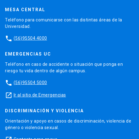
MESA CENTRAL
Teléfono para comunicarse con las distintas áreas de la
Universidad.
phone
(56)95504 4000
EMERGENCIAS UC
Teléfono en caso de accidente o situación que ponga en
riesgo tu vida dentro de algún campus.
phone
(56)95504 5000
launch
Ir al sitio de Emergencias
DISCRIMINACIÓN Y VIOLENCIA
Orientación y apoyo en casos de discriminación, violencia de
género o violencia sexual.