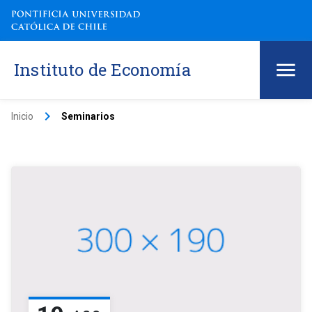
Instituto de Economía
keyboard_arrow_right
Inicio
Seminarios