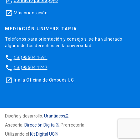
launch
Contacto para apoyo
launch
Más orientación
MEDIACIÓN UNIVERSITARIA
Teléfonos para orientación y consejo si se ha vulnerado
alguno de tus derechos en la universidad.
phone
(56)95504 1691
phone
(56)95504 1247
launch
Ir a la Oficina de Ombuds UC
Diseño y desarrollo:
Urantiacos
Asesoría:
Dirección Digital
, Prorrectoría
Utilizando el
Kit Digital UC