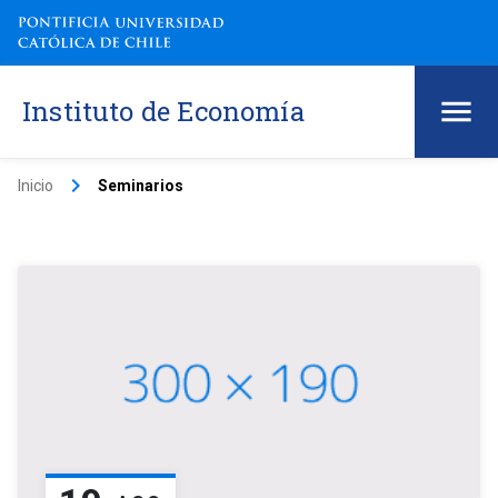
Instituto de Economía
keyboard_arrow_right
Inicio
Seminarios