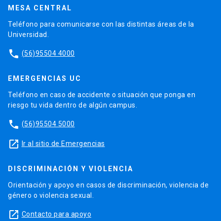
MESA CENTRAL
Teléfono para comunicarse con las distintas áreas de la
Universidad.
phone
(56)95504 4000
EMERGENCIAS UC
Teléfono en caso de accidente o situación que ponga en
riesgo tu vida dentro de algún campus.
phone
(56)95504 5000
launch
Ir al sitio de Emergencias
DISCRIMINACIÓN Y VIOLENCIA
Orientación y apoyo en casos de discriminación, violencia de
género o violencia sexual.
launch
Contacto para apoyo