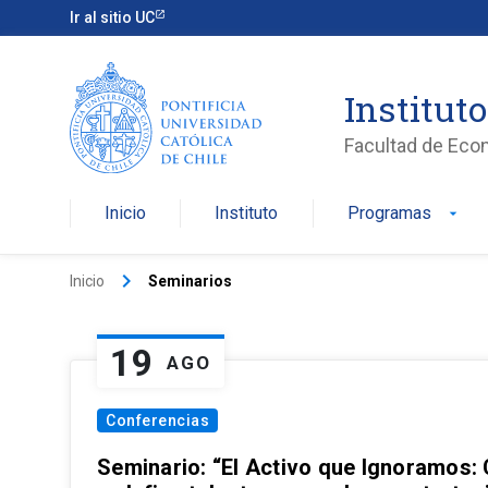
Ir al sitio UC
Institut
Facultad de Eco
Inicio
Instituto
Programas
arrow_drop_down
keyboard_arrow_right
Inicio
Seminarios
19
AGO
Conferencias
Seminario: “El Activo que Ignoramos: