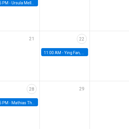
5 PM -
Ursula Mello, Insper - Institute of Education and Research
21
22
11:00 AM -
Ying Fan, University of Michigan
29
28
5 PM -
Mathias Thoenig, University of Lausanne