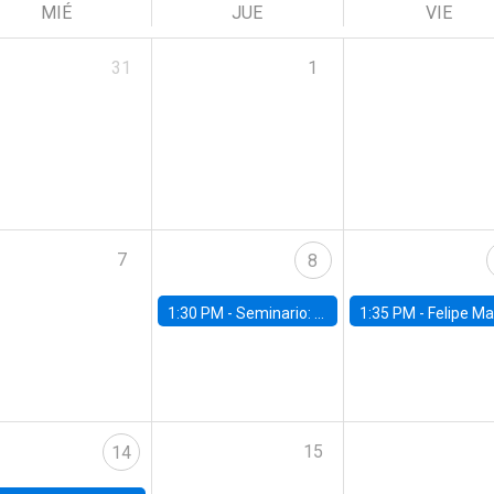
MIÉ
JUE
VIE
31
1
7
8
1:30 PM -
Seminario: “Recuperando la humanidad para progresar en la era de la IA»
1:35 PM -
Felipe Martínez, alumno Doctorado en Ec
15
14