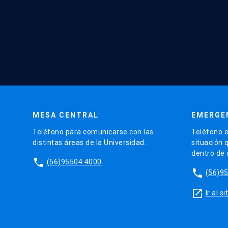
MESA CENTRAL
EMERGE
Teléfono para comunicarse con las
Teléfono e
distintas áreas de la Universidad.
situación 
dentro de
phone
(56)95504 4000
phone
(56)9
launch
Ir al 