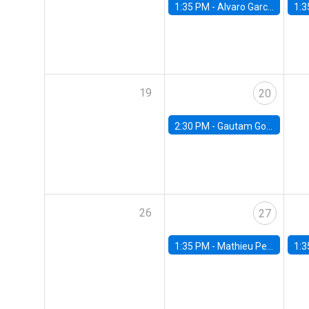
1:35 PM -
Alvaro Garcia-Marin, Universidad de Los Andes
1:3
19
20
2:30 PM -
Gautam Gowrisankaran, Columbia University
26
27
1:35 PM -
Mathieu Pedemonte, IDB
1:3