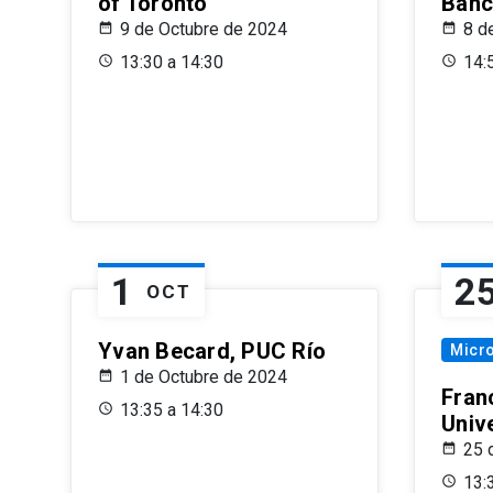
of Toronto
Banc
9 de Octubre de 2024
8 d
13:30 a 14:30
14:
1
2
OCT
Yvan Becard, PUC Río
Micr
1 de Octubre de 2024
Fran
13:35 a 14:30
Univ
25 
13: