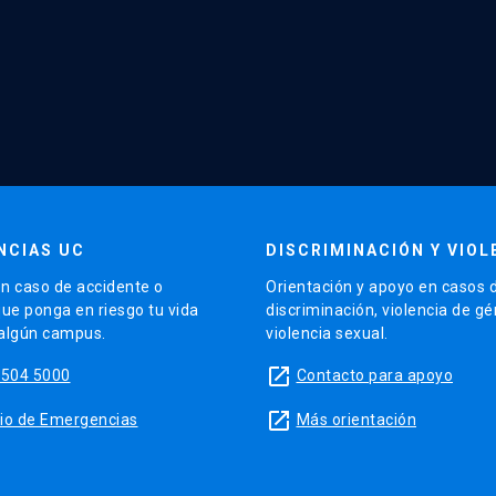
NCIAS UC
DISCRIMINACIÓN Y VIOL
n caso de accidente o
Orientación y apoyo en casos 
que ponga en riesgo tu vida
discriminación, violencia de g
 algún campus.
violencia sexual.
launch
5504 5000
Contacto para apoyo
launch
sitio de Emergencias
Más orientación