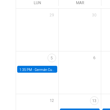
LUN
MAR
29
30
6
5
1:35 PM -
Germán Cubas, University of Houston
12
13