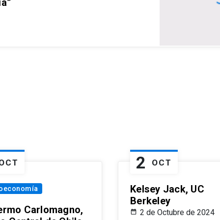
ia”
2
OCT
OCT
Kelsey Jack, UC
oeconomía
Berkeley
lermo Carlomagno,
2 de Octubre de 2024