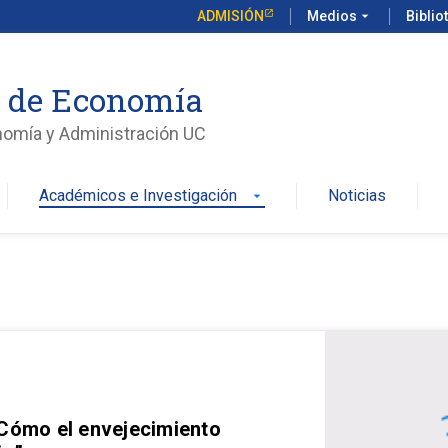
ADMISIÓN
Medios
arrow_drop_down
Biblio
o de Economía
nomía y Administración UC
Académicos e Investigación
Noticias
arrow_drop_down
 Cómo el envejecimiento