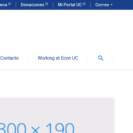
teca
Donaciones
Mi Portal UC
Correo
arrow_drop_down
search
Contacto
Working at Econ UC