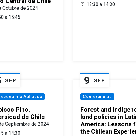
o Central de Chile
13:30 a 14:30
e Octubre de 2024
50 a 15:45
5
9
SEP
SEP
oeconomía Aplicada
Conferencias
cisco Pino,
Forest and Indigen
ersidad de Chile
land policies in Lati
America: Lessons 
de Septiembre de 2024
the Chilean Experi
35 a 14:30