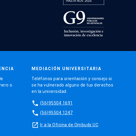
ENCIA
MEDIACIÓN UNIVERSITARIA
de
Teléfonos para orientación y consejo si
énero o
se ha vulnerado alguno de tus derechos
en la universidad.
phone
(56)95504 1691
phone
(56)95504 1247
launch
Ir a la Oficina de Ombuds UC