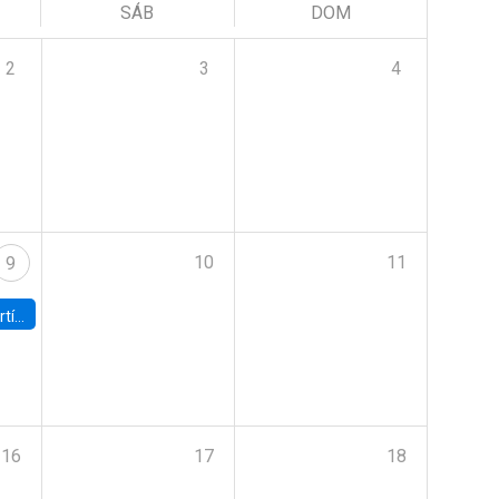
SÁB
DOM
2
3
4
10
11
9
onomía UC
16
17
18