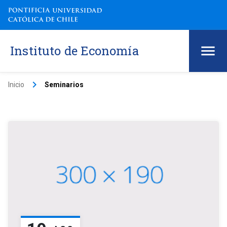
Instituto de Economía
keyboard_arrow_right
Inicio
Seminarios