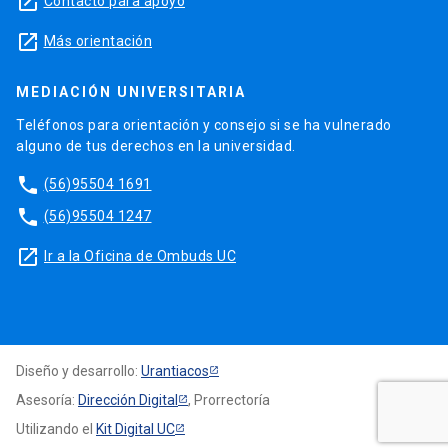
launch
Contacto para apoyo
launch
Más orientación
MEDIACIÓN UNIVERSITARIA
Teléfonos para orientación y consejo si se ha vulnerado
alguno de tus derechos en la universidad.
phone
(56)95504 1691
phone
(56)95504 1247
launch
Ir a la Oficina de Ombuds UC
Diseño y desarrollo:
Urantiacos
Asesoría:
Dirección Digital
, Prorrectoría
Utilizando el
Kit Digital UC