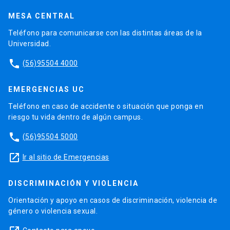
MESA CENTRAL
Teléfono para comunicarse con las distintas áreas de la
Universidad.
phone
(56)95504 4000
EMERGENCIAS UC
Teléfono en caso de accidente o situación que ponga en
riesgo tu vida dentro de algún campus.
phone
(56)95504 5000
launch
Ir al sitio de Emergencias
DISCRIMINACIÓN Y VIOLENCIA
Orientación y apoyo en casos de discriminación, violencia de
género o violencia sexual.