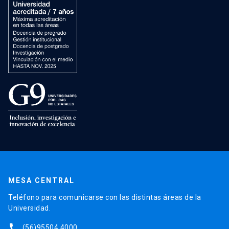
MESA CENTRAL
Teléfono para comunicarse con las distintas áreas de la
Universidad.
phone
(56)95504 4000