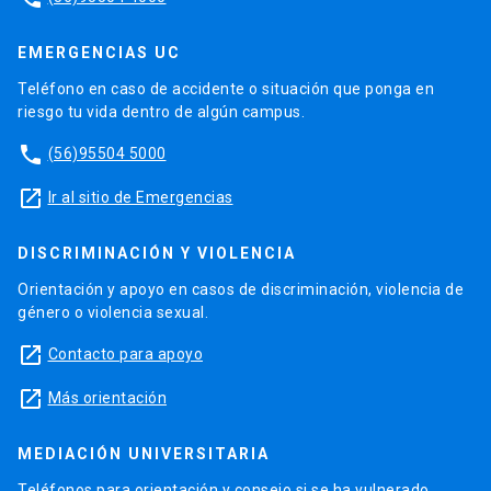
EMERGENCIAS UC
Teléfono en caso de accidente o situación que ponga en
riesgo tu vida dentro de algún campus.
phone
(56)95504 5000
launch
Ir al sitio de Emergencias
DISCRIMINACIÓN Y VIOLENCIA
Orientación y apoyo en casos de discriminación, violencia de
género o violencia sexual.
launch
Contacto para apoyo
launch
Más orientación
MEDIACIÓN UNIVERSITARIA
Teléfonos para orientación y consejo si se ha vulnerado