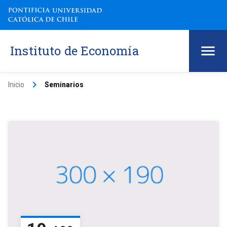
Instituto de Economía
keyboard_arrow_right
Inicio
Seminarios