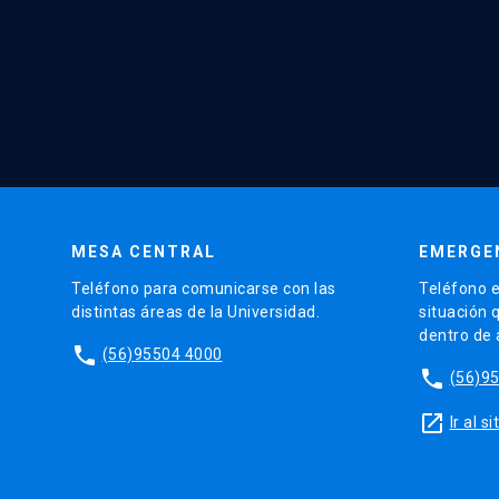
MESA CENTRAL
EMERGE
Teléfono para comunicarse con las
Teléfono e
distintas áreas de la Universidad.
situación 
dentro de
phone
(56)95504 4000
phone
(56)9
launch
Ir al 