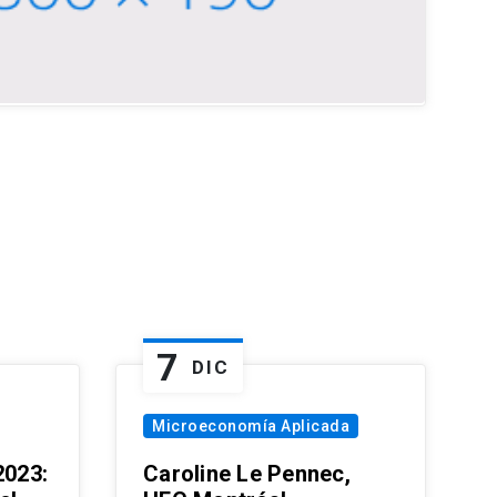
7
DIC
Microeconomía Aplicada
023:
Caroline Le Pennec,