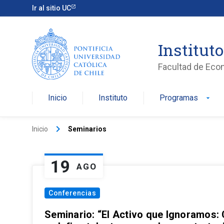
Ir al sitio UC
Institut
Facultad de Eco
Inicio
Instituto
Programas
arrow_drop_down
keyboard_arrow_right
Inicio
Seminarios
19
AGO
Conferencias
Seminario: “El Activo que Ignoramos: