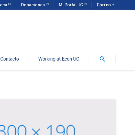
teca
Donaciones
Mi Portal UC
Correo
arrow_drop_down
search
Contacto
Working at Econ UC