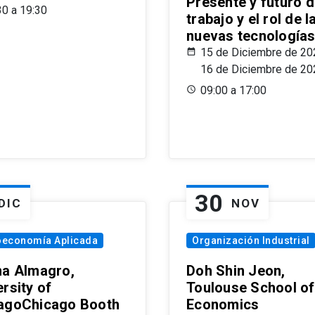
Presente y futuro d
30 a 19:30
trabajo y el rol de l
nuevas tecnología
15 de Diciembre de 20
16 de Diciembre de 20
09:00 a 17:00
30
DIC
NOV
oeconomía Aplicada
Organización Industrial
na Almagro,
Doh Shin Jeon,
rsity of
Toulouse School of
agoChicago Booth
Economics