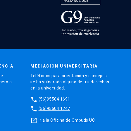
ENCIA
MEDIACIÓN UNIVERSITARIA
de
Teléfonos para orientación y consejo si
énero o
se ha vulnerado alguno de tus derechos
en la universidad.
phone
(56)95504 1691
phone
(56)95504 1247
launch
Ir a la Oficina de Ombuds UC