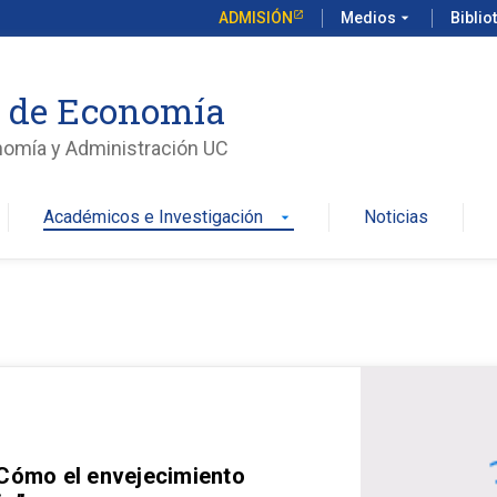
ADMISIÓN
Medios
arrow_drop_down
Biblio
o de Economía
nomía y Administración UC
Académicos e Investigación
Noticias
arrow_drop_down
 Cómo el envejecimiento