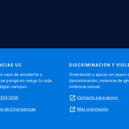
NCIAS UC
DISCRIMINACIÓN Y VIOL
n caso de accidente o
Orientación y apoyo en casos 
que ponga en riesgo tu vida
discriminación, violencia de g
 algún campus.
violencia sexual.
launch
5504 5000
Contacto para apoyo
launch
sitio de Emergencias
Más orientación