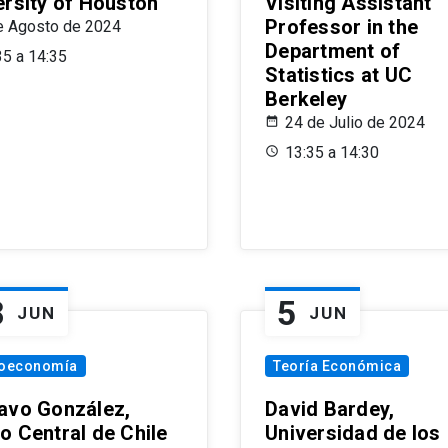
ersity of Houston
Visiting Assistant
Professor in the
e Agosto de 2024
Department of
35 a 14:35
Statistics at UC
Berkeley
24 de Julio de 2024
13:35 a 14:30
8
5
JUN
JUN
oeconomía
Teoría Económica
avo González,
David Bardey,
o Central de Chile
Universidad de los