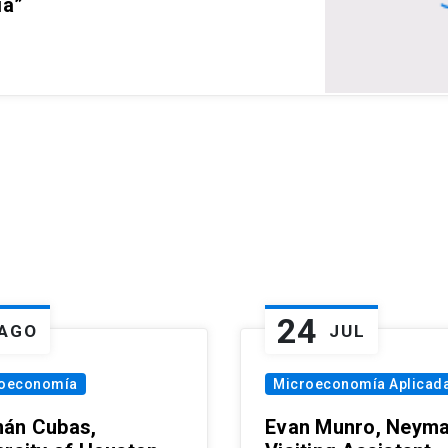
ia”
24
AGO
JUL
oeconomía
Microeconomía Aplicad
án Cubas,
Evan Munro, Neym