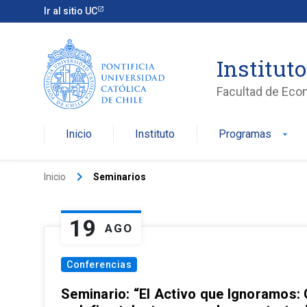
Ir al sitio UC
Institut
Facultad de Eco
Inicio
Instituto
Programas
arrow_drop_down
keyboard_arrow_right
Inicio
Seminarios
19
AGO
Conferencias
Seminario: “El Activo que Ignoramos: