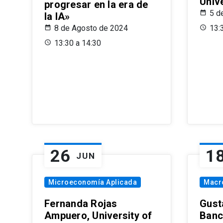
Univ
progresar en la era de
5 d
la IA»
8 de Agosto de 2024
13:
13:30 a 14:30
26
1
JUN
Microeconomía Aplicada
Macr
Fernanda Rojas
Gust
Ampuero, University of
Banc