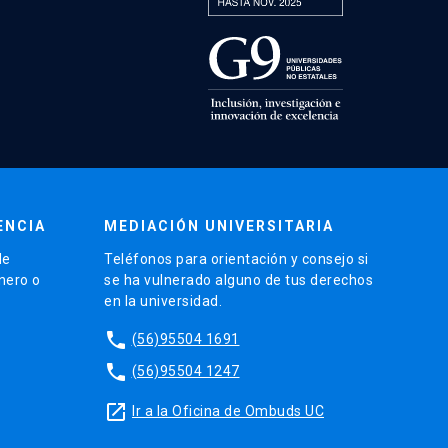
ENCIA
MEDIACIÓN UNIVERSITARIA
de
Teléfonos para orientación y consejo si
énero o
se ha vulnerado alguno de tus derechos
en la universidad.
phone
(56)95504 1691
phone
(56)95504 1247
launch
Ir a la Oficina de Ombuds UC