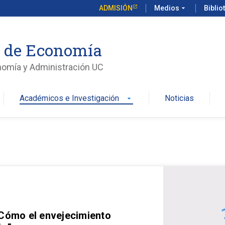
ADMISIÓN
Medios
arrow_drop_down
Biblio
o de Economía
nomía y Administración UC
Académicos e Investigación
Noticias
arrow_drop_down
 Cómo el envejecimiento