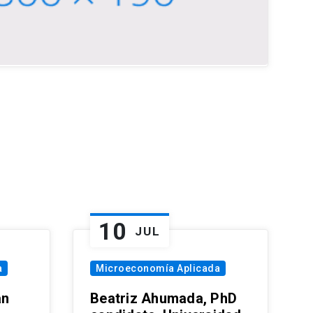
10
JUL
a
Microeconomía Aplicada
an
Beatriz Ahumada, PhD