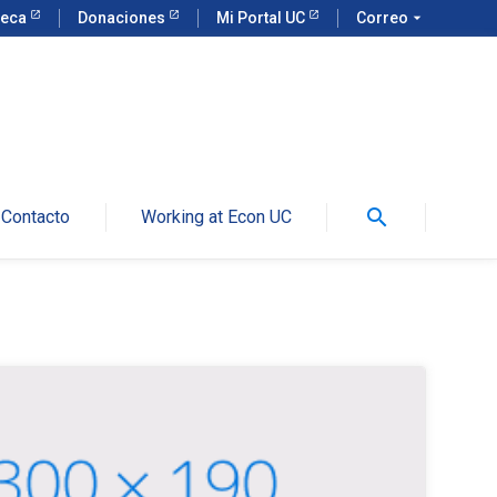
teca
Donaciones
Mi Portal UC
Correo
arrow_drop_down
search
Contacto
Working at Econ UC