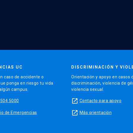
NCIAS UC
DISCRIMINACIÓN Y VIOL
n caso de accidente o
Orientación y apoyo en casos 
que ponga en riesgo tu vida
discriminación, violencia de g
 algún campus.
violencia sexual.
launch
5504 5000
Contacto para apoyo
launch
sitio de Emergencias
Más orientación