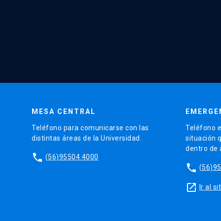
MESA CENTRAL
EMERGE
Teléfono para comunicarse con las
Teléfono e
distintas áreas de la Universidad.
situación 
dentro de
phone
(56)95504 4000
phone
(56)9
launch
Ir al 