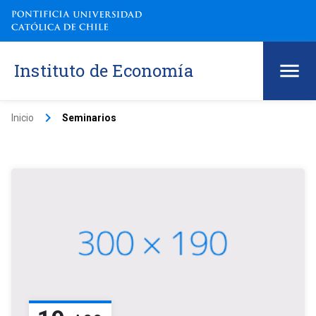
Instituto de Economía
keyboard_arrow_right
Inicio
Seminarios