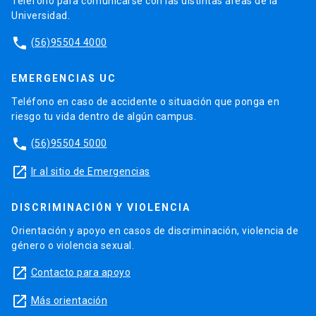
Teléfono para comunicarse con las distintas áreas de la
Universidad.
phone
(56)95504 4000
EMERGENCIAS UC
Teléfono en caso de accidente o situación que ponga en
riesgo tu vida dentro de algún campus.
phone
(56)95504 5000
launch
Ir al sitio de Emergencias
DISCRIMINACIÓN Y VIOLENCIA
Orientación y apoyo en casos de discriminación, violencia de
género o violencia sexual.
launch
Contacto para apoyo
launch
Más orientación