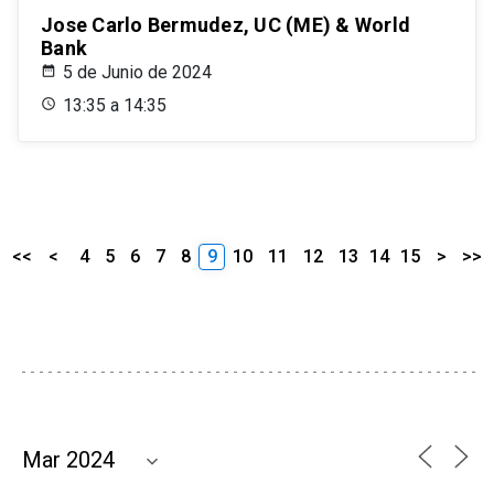
Jose Carlo Bermudez, UC (ME) & World
Bank
5 de Junio de 2024
13:35 a 14:35
<<
<
4
5
6
7
8
9
10
11
12
13
14
15
>
>>