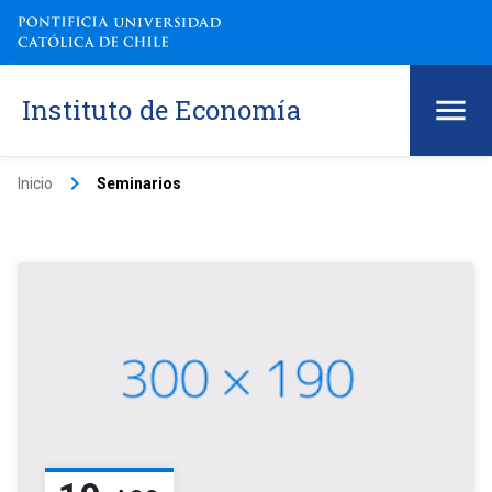
Instituto de Economía
keyboard_arrow_right
Inicio
Seminarios