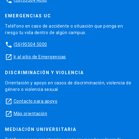
phone
EMERGENCIAS UC
Teléfono en caso de accidente o situación que ponga en
riesgo tu vida dentro de algún campus.
phone
(56)95504 5000
launch
Ir al sitio de Emergencias
DISCRIMINACIÓN Y VIOLENCIA
Orientación y apoyo en casos de discriminación, violencia de
género o violencia sexual.
launch
Contacto para apoyo
launch
Más orientación
MEDIACIÓN UNIVERSITARIA